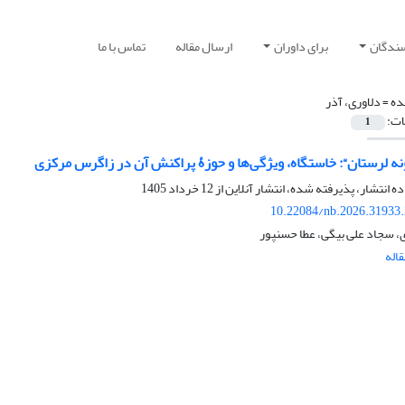
سندگان
برای داوران
ارسال مقاله
تماس با ما
ده =
دلاوری، آذر
ات:
1
ه لرستان“: خاستگاه، ویژگی‌ها و حوزۀ پراکنش آن در زاگرس مرکزی
ده انتشار، پذیرفته شده، انتشار آنلاین از
12 خرداد 1405
10.22084/nb.2026.31933
ی، سجاد علی بیگی، عطا حسنپور
اله