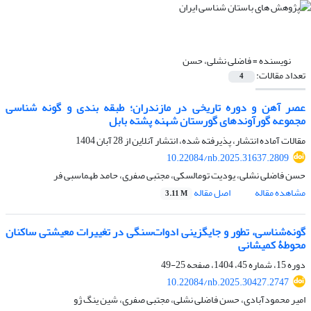
نویسنده =
فاضلی نشلی، حسن
تعداد مقالات:
4
عصر آهن و دوره تاریخی در مازندران؛ طبقه بندی و گونه شناسی
مجموعه گورآوندهای گورستان شهنه پشته بابل
مقالات آماده انتشار، پذیرفته شده، انتشار آنلاین از
28 آبان 1404
10.22084/nb.2025.31637.2809
حسن فاضلی نشلی، یودیت تومالسکی، مجتبی صفری، حامد طهماسبی فر
مشاهده مقاله
اصل مقاله
3.11 M
گونه‌شناسی، تطور و جایگزینی ادوات‌سنگی در تغییرات معیشتی ساکنان
محوطۀ کمیشانی
دوره 15، شماره 45، 1404، صفحه
25-49
10.22084/nb.2025.30427.2747
امیر محمودآبادی، حسن فاضلی نشلی، مجتبی صفری، شین ینگ ژو