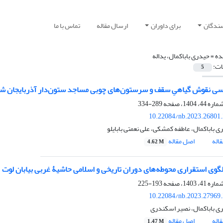
سندگان
برای داوران
ارسال مقاله
تماس با ما
ده =
حیدری باباکمال، یداله
ات:
5
سی نقوش گیاهیِ سقف و سرستون‌های چوبی مساجد ستون‌دار آذربایجان شر
289-334
10.22084/nb.2023.26801
ی باباکمال، عاطفه کمشکی، علی نعمتی بابایلو
اله
اصل مقاله
4.62 M
گوی استقراری محوطه‌های دوران تاریخی و اسلامی حاشیۀ غربی بیابان لوت
193-225
10.22084/nb.2023.27969
ری باباکمال، نصیر اسکندری
اله
اصل مقاله
1.47 M