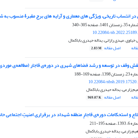
ر انتساب تاریخی، ویژگی های معماری و آرایه های برج مقبرۀ منسوب به 
305-340
10.22084/nb.2022.25189
ی خیاوی، مهدی رازانی، یداله حیدری باباکمال
اله
اصل مقاله
2.83 M
شِ وقف در توسعه و رشد فضاهای شهری در دوره‌ی قاجار (مطالعه‌ی موردی:
169-188
10.22084/nbsh.2019.17520
م زارعی، یداله حیدری باباکمال
اله
اصل مقاله
969.07 K
اع و استحکامات دوره‌ی قاجارِ منطقه شهداد در برقراری امنیتِ اجتماعی حا
195-211
یم زارعی، یداله حیدری باباکمال