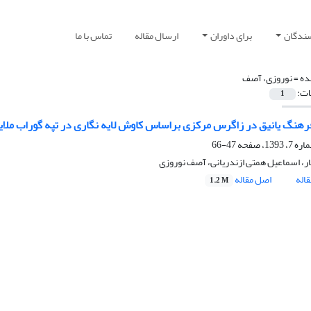
سندگان
برای داوران
ارسال مقاله
تماس با ما
ده =
نوروزی، آصف
ات:
1
هنگ یانیق در زاگرس مرکزی براساس کاوش لایه نگاری در تپه گوراب ملای
47-66
ر، اسماعیل همتی ازندریانی، آصف نوروزی
اله
اصل مقاله
1.2 M