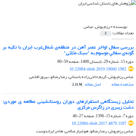
نویسنده =
رزم پوش، عباس
تعداد مقالات:
2
بررسی سفال اواخر عصر آهن در منطقه‌ی شمال‌غرب ایران با تکیه بر
گونه‌ی سفالیِ موسوم به "سبک مثلثی"
دوره 11، شماره 29، تابستان 1400، صفحه
59-80
10.22084/nbsh.2019.19660.1982
عباس رزم پوش، کریم حاجی زاده باستانی، رضا رضالو، بهروز افخمی
مشاهده مقاله
اصل مقاله
2.11 M
تحلیل زیستگاهی استقرارهای دوران روستانشینی مطالعه ی موردی:
دشت زیبری در زاگرس مرکزی
دوره 7، شماره 15، 1396، صفحه
27-46
10.22084/nbsh.2017.4879.1187
عباس رزم پوش، رضا رضالو، هوشیار صالحی، هاجر ایراندوست