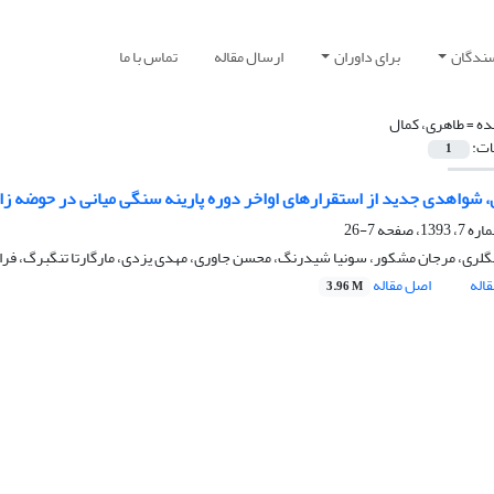
سندگان
برای داوران
ارسال مقاله
تماس با ما
ده =
طاهری، کمال
ات:
1
، شواهدی جدید از استقرارهای اواخر دوره پارینه سنگی میانی در حوضه زا
7-26
گلری، مرجان مشکور، سونیا شیدرنگ، محسن جاوری، مهدی یزدی، مارگارتا تنگبرگ، فر
اله
اصل مقاله
3.96 M