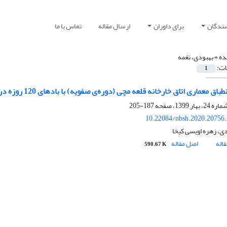
سندگان
برای داوران
ارسال مقاله
تماس با ما
ده =
بهبودی، نغمه
ات:
1
معماری اتاق خارخانه قلعه مچی (دوره‌ی صفویه) با بادهای 120 روزه در شهر باستانی حوض دار سیستان
187-205
10.22084/nbsh.2020.20756
دی، زهره اویسی کیخا
اله
اصل مقاله
590.67 K