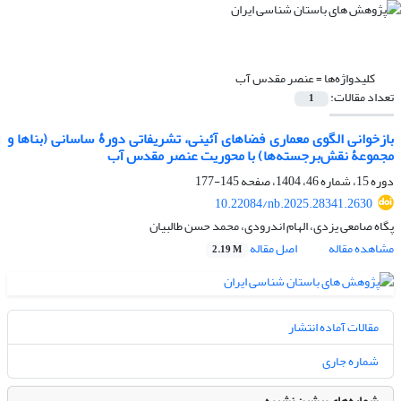
کلیدواژه‌ها =
عنصر مقدس آب
تعداد مقالات:
1
بازخوانی الگوی معماری فضاهای آئینی، تشریفاتی دورۀ ساسانی (بناها و
مجموعۀ نقش‌برجسته‌ها) با محوریت عنصر مقدس آب
دوره 15، شماره 46، 1404، صفحه
145-177
10.22084/nb.2025.28341.2630
پگاه صامعی یزدی، الهام اندرودی، محمد حسن طالبیان
مشاهده مقاله
اصل مقاله
2.19 M
مقالات آماده انتشار
شماره جاری
شماره‌های پیشین نشریه