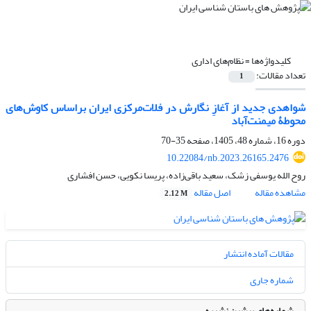
کلیدواژه‌ها =
نظام‌های اداری
تعداد مقالات:
1
شواهدی جدید از آغازِ نگارش در فلات‌مرکزی ایران براساس کاوش‌های
محوطۀ میمنت‌آباد
دوره 16، شماره 48، 1405، صفحه
35-70
10.22084/nb.2023.26165.2476
روح الله یوسفی زشک، سعید باقی‌زاده، پریسا نکویی، حسن افشاری
مشاهده مقاله
اصل مقاله
2.12 M
مقالات آماده انتشار
شماره جاری
شماره‌های پیشین نشریه