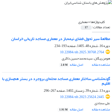
کلیدواژه‌ها =
معماری
تعداد مقالات:
17
مطالعۀ سیر تحول فضای نیمه‌باز در معماری مساجد تاریخی خراسان
دوره 16، شماره 48، 1405، صفحه
193-234
10.22084/nb.2025.30768.2764
هومن پیگان، سیدمحمدحسین ذاکری
مشاهده مقاله
اصل مقاله
2.8 M
گونه‌شناسی ساختار معماری مساجد محله‌ای بروجرد در بستر هم‌سازی با
اقلیم
دوره 13، شماره 39، زمستان 1402، صفحه
267-296
10.22084/nb.2023.25624.2445
علی سجادی
مشاهده مقاله
اصل مقاله
1.91 M