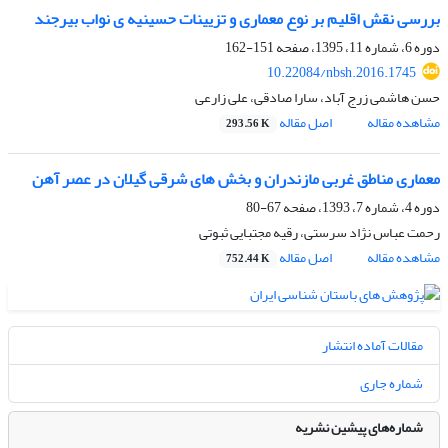
بررسی نقش اقلیم بر نوع معماری و تزیینات حسینیه ی نواب بیرجند
دوره 6، شماره 11، 1395، صفحه
151-162
10.22084/nbsh.2016.1745
حسن هاشمی زرج آباد، سارا صادقی، علی زارعی
مشاهده مقاله
اصل مقاله
293.56 K
معماری مناطق غربی مازندران و بخش های شرقی گیلان در عصر آهن
دوره 4، شماره 7، 1393، صفحه
67-80
رحمت عباس نژاد سرستی، رقیه مجتبایی ثبوتی
مشاهده مقاله
اصل مقاله
752.44 K
مقالات آماده انتشار
شماره جاری
شماره‌های پیشین نشریه