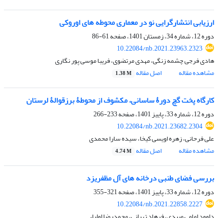
ارزیابی انتشارگرایی نو در معماری محوطه های اوروکی
دوره 12، شماره 34، زمستان 1401، صفحه
61-86
10.22084/nb.2021.23963.2323
هادی فرجی چشمه زنگی، مهدی مرتضوی، فریبا موسی پور نگاری
مشاهده مقاله
اصل مقاله
1.38 M
کارگاه پخت گچ دورۀ ساسانی، مکشوف از محوطۀ برزقوالۀ لرستان
دوره 12، شماره 33، پاییز 1401، صفحه
233-266
10.22084/nb.2021.23682.2304
علی فرحانی، زهره اویسی کیخا، سیده سارا محمدی
مشاهده مقاله
اصل مقاله
4.74 M
بررسی فضای طنبی درخانه های آل مظفریزد
دوره 12، شماره 33، پاییز 1401، صفحه
321-355
10.22084/nb.2021.22858.2227
داوود امامی میبدی، فرهاد تهرانی، محمدرضا اولیاء