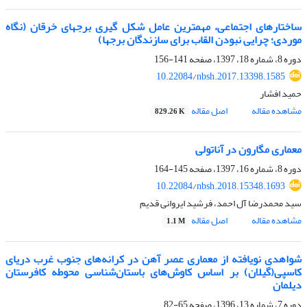
ساختارهای اجتماعی، مهمترین عامل شکل گیری برجهای خرقان (نگاه
موردی؛ چرایی نبودن القاب برای سازندگان برجها)
دوره 8، شماره 18، 1397، صفحه
141-156
10.22084/nbsh.2017.13398.1585
حمید افشار
مشاهده مقاله
اصل مقاله
829.26 K
معماری مگارون در آناتولی
دوره 8، شماره 16، 1397، صفحه
145-164
10.22084/nbsh.2018.15348.1693
سید محمدرضا آل احمد، فرشید ایروانی قدیم
مشاهده مقاله
اصل مقاله
1.1 M
شواهدی نویافته از معماری عصر آهن در کرانه‌های جنوب غرب دریای
کاسپی(گیلان) بر اساس کاوش‌های باستان‌شناسی محوطه کافرستان
دیلمان
دوره 7، شماره 13، 1396، صفحه
65-82