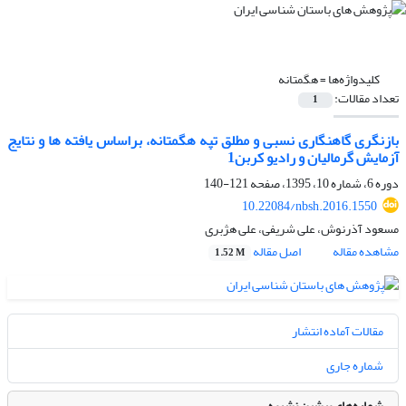
کلیدواژه‌ها =
هگمتانه
تعداد مقالات:
1
بازنگری گاهنگاری نسبی و مطلق تپه هگمتانه، براساس یافته ها و نتایج
آزمایش گرمالیان و رادیو کربن1
دوره 6، شماره 10، 1395، صفحه
121-140
10.22084/nbsh.2016.1550
مسعود آذرنوش، علی شریفی، علی هژبری
مشاهده مقاله
اصل مقاله
1.52 M
مقالات آماده انتشار
شماره جاری
شماره‌های پیشین نشریه