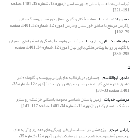
(براساس مطالعات باستان جانورشناسی)
[دوره 12، شماره 35، 1401، صفحه
191-221]
خسروزاده، علیرضا
مقایسۀ کانی نگاری سفال دورۀ مس وسنگ میانی
زاگرس مرتفع با مناطق خوزستان و فارس
[دوره 12، شماره 32، 1401، صفحه
79-102]
خواجه‌احمدعطاری، علی‌رضا
بازشناسی هویت فرهنگی ارامنۀ جلفای اصفهان
با تأکید بر روابط بینافرهنگی با ایرانیان
[دوره 12، شماره 34، 1401، صفحه
295-330]
د
دادور، ابوالقاسم
جستاری دربارۀ الهه های ایرانی پیوسته با گاوماده(در
تطبیق با الهه های گاوماده در مصر، بین النهرین و هند)
[دوره 12، شماره 35،
1401، صفحه 33-58]
درفشی، خه‌بات
زمین باستان شناسی محوطۀ باستانی خَرَشک (روستای
خرشک - استان گیلان)
[دوره 12، شماره 34، 1401، صفحه 117-141]
ر
رازانی، مهدی
پژوهشی در انتساب تاریخی، ویژگی های معماری و آرایه های
برج مقبرۀ منسوب به شیخ حیدر در مشکین شهر
[دوره 12، شماره 35،