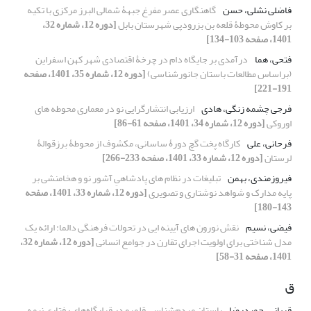
فاضلی نشلی، حسن
گاهنگاری عصر مفرغ جبهۀ شمالی البرز مرکزی با تکیه
بر کاوش محوطۀ قلعه بن بزرودپی شهرستان بابل
[دوره 12، شماره 32،
1401، صفحه 103-134]
فتحی، هما
درآمدی بر جایگاه دام در چرخۀ اقتصادی شهر کهن اسفراین
(براساس مطالعات باستان جانورشناسی)
[دوره 12، شماره 35، 1401، صفحه
191-221]
فرجی چشمه زنگی، هادی
ارزیابی انتشارگرایی نو در معماری محوطه های
اوروکی
[دوره 12، شماره 34، 1401، صفحه 61-86]
فرحانی، علی
کارگاه پخت گچ دورۀ ساسانی، مکشوف از محوطۀ برزقوالۀ
لرستان
[دوره 12، شماره 33، 1401، صفحه 233-266]
فیروزمندی، بهمن
تبلیغات در نظام های پادشاهیِ آشور نو و هخامنشی بر
پایه مدارک و شواهد نوشتاری و تصویری
[دوره 12، شماره 33، 1401، صفحه
143-180]
فیضی، نسیم
نقش نورون های آیینه ایی در تحولات فرهنگی دالما: ارائه یک
مدل شناختی برای اولویت اجرای تقارن در جوامع انسانی
[دوره 12، شماره 32،
1401، صفحه 31-58]
ق
قربانی، حمیدرضا
باستان مردم‌شناسی قلمرو در قرارگاه‌های رفتاری نیمه