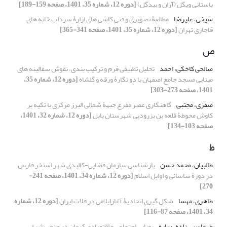
باستانی ویگل (آران و بیدگل)
[دوره 12، شماره 35، 1401، صفحه 159-189]
شیخی، علیرضا
مطالعۀ تصویری و فنی کاشی های اِزارۀ سرداب خانه های
قاجاری تهران
[دوره 12، شماره 35، 1401، صفحه 341-365]
ص
صالحی کاخکی، احمد
تحلیل تطبیقی فرم و ترکیب بندی، نقوش سفالینه های
مینایی مسجد جامع اصفهان با دو نگارۀ ورقه و گلشاه
[دوره 12، شماره 35،
1401، صفحه 273-303]
صفری، مجتبی
گاهنگاری عصر مفرغ جبهۀ شمالی البرز مرکزی با تکیه بر
کاوش محوطۀ قلعه بن بزرودپی شهرستان بابل
[دوره 12، شماره 32، 1401،
صفحه 103-134]
ط
طالبیان، محمد حسن
بازشناسی سازمان فضایی-کالبدی شهر استخر فارس
در دورۀ ساسانی و اوایل اسلام
[دوره 12، شماره 34، 1401، صفحه 241-
270]
طاهری، مهسا
شکل گیری اتحادیۀ آغازایلامی در فلات ایران
[دوره 12، شماره
34، 1401، صفحه 87-116]
طهماسبی زاده، ساره
پویایی اجتماعی و اقتصادی کرمان در جنوب‌شرق