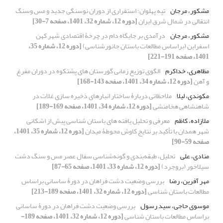
مشکور، مرجان
تپه پهلوان؛ استقراری از دوران نوسنگی جدید و مس وسنگ
انتقالی در شمال شرق ایران
[دوره 12، شماره 32، 1401، صفحه 7-30]
مشکور، مرجان
درآمدی بر جایگاه دام در چرخۀ اقتصادی شهر کهن
اسفراین (براساس مطالعات باستان جانورشناسی)
[دوره 12، شماره 35،
1401، صفحه 191-221]
مظاهری، خداکرم
الگوی توزیع زمانی گورستان های پشتکوه در دوران مفرغ
و آهن
[دوره 12، شماره 34، 1401، صفحه 143-168]
مکوندی، لیلا
ملاحظاتی دربارۀ ساختار انبارهای ذخیره سازی غلات در
شاهنشاهی هخامنشی
[دوره 12، شماره 34، 1401، صفحه 169-189]
ملازاده، کاظم
معرفی و تحلیل یافته های باستان شناسی پیش از اشکانی
شهر همدان با تأکید بر نتایج کاوش محوطۀ میدان
[دوره 12، شماره 35، 1401،
صفحه 59-90]
منادی، علی
تحلیل، طبقه‌بندی و گونه‌شناسی سفال عصر مس و سنگ دشت
سیلاخور (بروجرد)
[دوره 12، شماره 33، 1401، صفحه 65-87]
مهر آفرین، رضا
بررسی وضعیت دشت فراهان در دورۀ ساسانی براساس
مطالعات باستان شناسی
[دوره 12، شماره 32، 1401، صفحه 189-213]
موسوی حاجی، سید رسول
بررسی وضعیت دشت فراهان در دورۀ ساسانی
براساس مطالعات باستان شناسی
[دوره 12، شماره 32، 1401، صفحه 189-