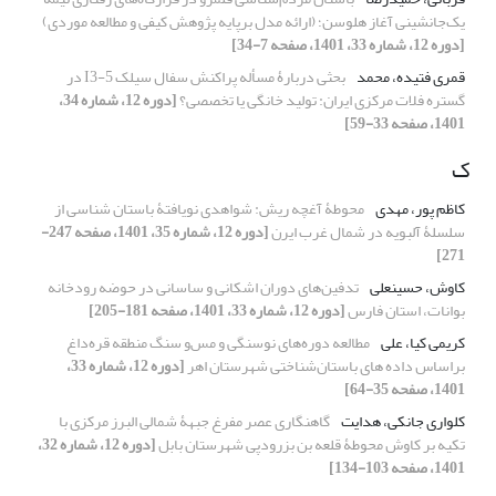
یک‌جانشینی آغاز هلوسن؛ (ارائه مدل برپایه پژوهش کیفی و مطالعه موردی)
[دوره 12، شماره 33، 1401، صفحه 7-34]
قمری فتیده، محمد
بحثی دربارۀ مسأله پراکنش سفال سیلک I3-5 در
گستره فلات مرکزی ایران: تولید خانگی یا تخصصی؟
[دوره 12، شماره 34،
1401، صفحه 33-59]
ک
کاظم پور، مهدی
محوطۀ آغچه ریش: شواهدی نویافتۀ باستان شناسی از
سلسلۀ آلبویه در شمال غرب ایرن
[دوره 12، شماره 35، 1401، صفحه 247-
271]
کاوش، حسینعلی
تدفین‌های دوران اشکانی و ساسانی در حوضه رودخانه
بوانات، استان فارس
[دوره 12، شماره 33، 1401، صفحه 181-205]
کریمی کیا، علی
مطالعه دوره‌های نوسنگی و مس‌و سنگ منطقه قره‌داغ
براساس داده های باستان‌شناختی شهرستان اهر
[دوره 12، شماره 33،
1401، صفحه 35-64]
کلواری جانکی، هدایت
گاهنگاری عصر مفرغ جبهۀ شمالی البرز مرکزی با
تکیه بر کاوش محوطۀ قلعه بن بزرودپی شهرستان بابل
[دوره 12، شماره 32،
1401، صفحه 103-134]