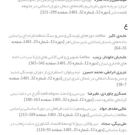
ایران؛ بر پایه متون تاریخی و یافته‌های سفال دوران اسلامی در محوطه
قلعه‌دختر
[دوره 12، شماره 32، 1401، صفحه 299-321]
ع
عابدی، اکبر
مطالعه دوره‌های نوسنگی و مس‌و سنگ منطقه قره‌داغ براساس
داده های باستان‌شناختی شهرستان اهر
[دوره 12، شماره 33، 1401، صفحه
35-64]
عابدیان جلودار، زینب
مطالعۀ تصویری و فنی کاشی های اِزارۀ سرداب خانه
های قاجاری تهران
[دوره 12، شماره 35، 1401، صفحه 341-365]
عزیزی خرانقی، محمد حسین
تپه پهلوان؛ استقراری از دوران نوسنگی جدید
و مس وسنگ انتقالی در شمال شرق ایران
[دوره 12، شماره 32، 1401، صفحه
7-30]
عسکری چاوردی، علیرضا
بررسی روشمند محوطه قلعه گُلرخ در دشت پس
کرانه‌ای علامرودشت
[دوره 12، شماره 32، 1401، صفحه 163-188]
علایی مقدم، جواد
بررسی وضعیت دشت فراهان در دورۀ ساسانی براساس
مطالعات باستان شناسی
[دوره 12، شماره 32، 1401، صفحه 189-213]
علی بیگی، سجاد
نهر ولاش؛ پروژۀ توسعۀ اقتصاد کشاورزی دشت زهاب در
دورۀ ساسانی
[دوره 12، شماره 35، 1401، صفحه 91-124]