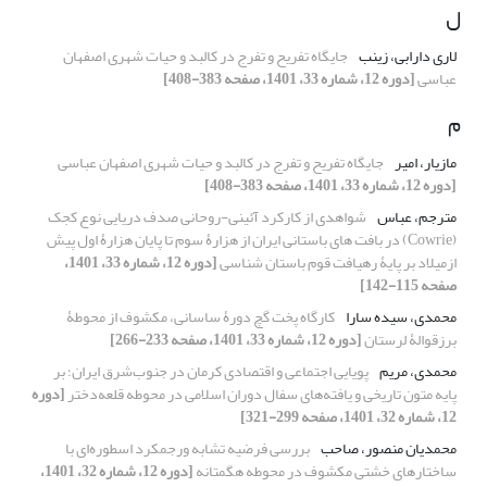
ل
لاری دارابی، زینب
جایگاه تفریح و تفرج در کالبد و حیات شهری اصفهان
عباسی
[دوره 12، شماره 33، 1401، صفحه 383-408]
م
مازیار، امیر
جایگاه تفریح و تفرج در کالبد و حیات شهری اصفهان عباسی
[دوره 12، شماره 33، 1401، صفحه 383-408]
مترجم، عباس
شواهدی از کارکرد آئینی-روحانی صدف دریایی نوع کجک
(Cowrie) در بافت های باستانی ایران از هزارۀ سوم تا پایان هزارۀ اول پیش
ازمیلاد بر پایۀ رهیافت قوم باستان شناسی
[دوره 12، شماره 33، 1401،
صفحه 115-142]
محمدی، سیده سارا
کارگاه پخت گچ دورۀ ساسانی، مکشوف از محوطۀ
برزقوالۀ لرستان
[دوره 12، شماره 33، 1401، صفحه 233-266]
محمدی، مریم
پویایی اجتماعی و اقتصادی کرمان در جنوب‌شرق ایران؛ بر
پایه متون تاریخی و یافته‌های سفال دوران اسلامی در محوطه قلعه‌دختر
[دوره
12، شماره 32، 1401، صفحه 299-321]
محمدیان منصور، صاحب
بررسی فرضیه تشابه ورجمکرد اسطوره‌ای با
ساختارهای خشتی مکشوف در محوطه هگمتانه
[دوره 12، شماره 32، 1401،