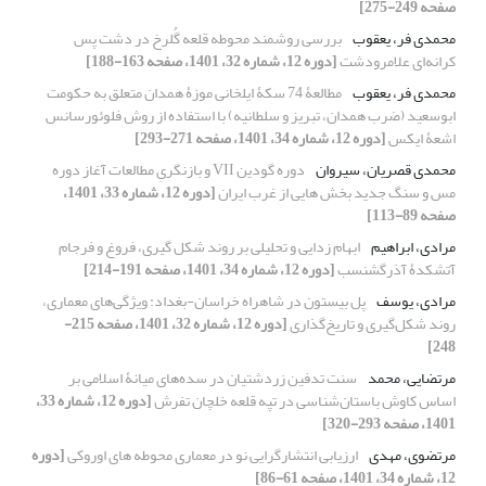
صفحه 249-275]
محمدی فر، یعقوب
بررسی روشمند محوطه قلعه گُلرخ در دشت پس
کرانه‌ای علامرودشت
[دوره 12، شماره 32، 1401، صفحه 163-188]
محمدی فر، یعقوب
مطالعۀ 74 سکۀ ایلخانی موزۀ همدان متعلق به حکومت
ابوسعید (ضرب همدان، تبریز و سلطانیه) با استفاده از روش فلوئورسانس
اشعۀ ایکس
[دوره 12، شماره 34، 1401، صفحه 271-293]
محمدی قصریان، سیروان
دوره گودین VII و بازنگریِ مطالعات آغاز دوره
مس و سنگ جدید بخش هایی از غرب ایران
[دوره 12، شماره 33، 1401،
صفحه 89-113]
مرادی، ابراهیم
ابهام زدایی و تحلیلی بر روند شکل گیری، فروغ و فرجام
آتشکدۀ آذرگشنسب
[دوره 12، شماره 34، 1401، صفحه 191-214]
مرادی، یوسف
پل بیستون در شاهراه خراسان-بغداد: ویژگی‌های معماری،
روند شکل‌گیری و تاریخ‌گذاری
[دوره 12، شماره 32، 1401، صفحه 215-
248]
مرتضایی، محمد
سنت تدفین زردشتیان در سده‌های میانۀ اسلامی بر
اساس کاوش باستان‌شناسی در تپه قلعه خلچان تفرش
[دوره 12، شماره 33،
1401، صفحه 293-320]
مرتضوی، مهدی
ارزیابی انتشارگرایی نو در معماری محوطه های اوروکی
[دوره
12، شماره 34، 1401، صفحه 61-86]