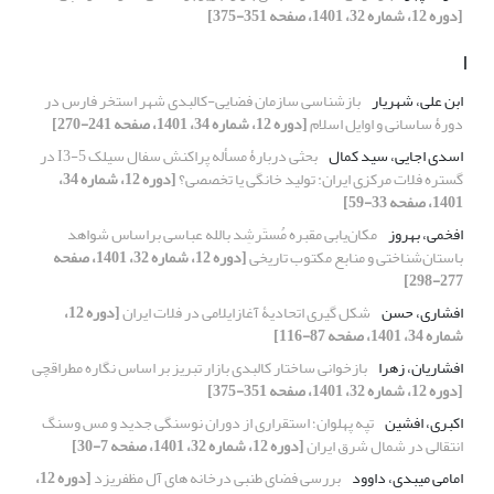
[دوره 12، شماره 32، 1401، صفحه 351-375]
ا
ابن علی، شهریار
بازشناسی سازمان فضایی-کالبدی شهر استخر فارس در
دورۀ ساسانی و اوایل اسلام
[دوره 12، شماره 34، 1401، صفحه 241-270]
اسدی اجایی، سید کمال
بحثی دربارۀ مسأله پراکنش سفال سیلک I3-5 در
گستره فلات مرکزی ایران: تولید خانگی یا تخصصی؟
[دوره 12، شماره 34،
1401، صفحه 33-59]
افخمی، بهروز
مکان‌یابی مقبره مُستَرشِد بالله عباسی براساس شواهد
باستان‌شناختی و منابع مکتوب تاریخی
[دوره 12، شماره 32، 1401، صفحه
277-298]
افشاری، حسن
شکل گیری اتحادیۀ آغازایلامی در فلات ایران
[دوره 12،
شماره 34، 1401، صفحه 87-116]
افشاریان، زهرا
بازخوانی ساختار کالبدی بازار تبریز بر اساس نگاره مطراقچی
[دوره 12، شماره 32، 1401، صفحه 351-375]
اکبری، افشین
تپه پهلوان؛ استقراری از دوران نوسنگی جدید و مس وسنگ
انتقالی در شمال شرق ایران
[دوره 12، شماره 32، 1401، صفحه 7-30]
امامی میبدی، داوود
بررسی فضای طنبی درخانه های آل مظفریزد
[دوره 12،