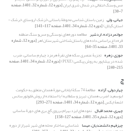
مس وسنگ انتقالی در شمال شرق ایران
[دوره 12، شماره 32، 1401، صفحه
7-30]
جهانی، ولی
زمین باستان شناسی محوطۀ باستانی خَرَشک (روستای خرشک -
استان گیلان)
[دوره 12، شماره 34، 1401، صفحه 117-141]
جوانمردزاده، اردشیر
مطالعه دوره‌های نوسنگی و مس‌و سنگ منطقه
قره‌داغ براساس داده های باستان‌شناختی شهرستان اهر
[دوره 12، شماره
33، 1401، صفحه 35-64]
جوزی، زهره
تجزیۀ عنصری سکه های نقرۀ هرمزد چهارم ساسانی، ضرب
شده در بیشاپور به روش پیکسی (PIXE)
[دوره 12، شماره 34، 1401، صفحه
215-240]
چ
چهاردولی، آزاده
مطالعۀ 74 سکۀ ایلخانی موزۀ همدان متعلق به حکومت
ابوسعید (ضرب همدان، تبریز و سلطانیه) با استفاده از روش فلوئورسانس
اشعۀ ایکس
[دوره 12، شماره 34، 1401، صفحه 271-293]
چهری، محمد اقبال
نمودهای ایزد بهرام برروی گچ بری های دورۀ ساسانی
[دوره 12، شماره 35، 1401، صفحه 127-158]
چیزفهم دانشمندیان، مهسا
شناسایی ساختار محله های شهر شیراز از دوره