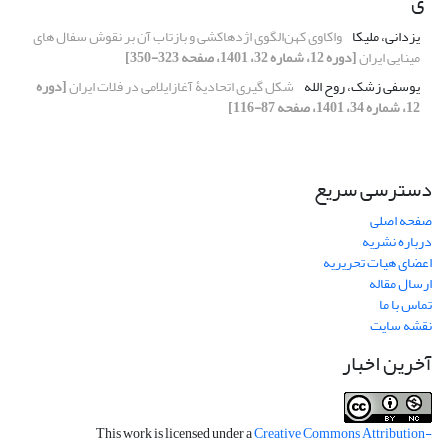
ی
یزدانی، ملیکا
واکاوی کهن‌الگوی اژدهاکشی و بازتاب آن بر نقوش سفال های
مینایی ایران
[دوره 12، شماره 32، 1401، صفحه 323-350]
یوسفی زشک، روح الله
شکل گیری اتحادیۀ آغازایلامی در فلات ایران
[دوره
12، شماره 34، 1401، صفحه 87-116]
دسترسی سریع
صفحه اصلی
درباره نشریه
اعضای هیات تحریریه
ارسال مقاله
تماس با ما
نقشه سایت
آخرین اخبار
This work is licensed under a
Creative Commons Attribution-