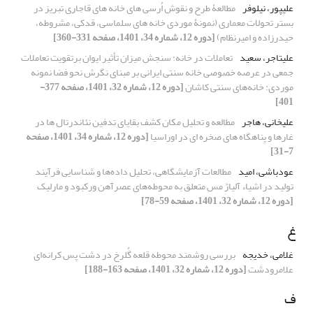
علیپور، نیلوفر
مطالعۀ طرح و نقوش اُرسی های خانه های قاجاری تبریز در
بستر تحولات معماری (نمونۀ موردی خانه های سلماسی، قدکی، مشروطه،
حیدرزاده و امیرنظام)
[دوره 12، شماره 34، 1401، صفحه 331-360]
علیتاجر، سعید
تعاملات در خانه: سنجش میزان تأثیر ایوان برتقویت تعاملات
جمعی در عرصه خصوصی خانه سنتی ایرانی بر مبنای نگرش نحو فضا نمونه
موردی: خانه‌های سنتی کاشان
[دوره 12، شماره 32، 1401، صفحه 377-
401]
علیخانی، هاجر
مطالعه و تحلیل مکان کشف بقایای تدفین نئاندرتال ها در
غارها و پناهگاه های صخره ای در اوراسیا
[دوره 12، شماره 34، 1401، صفحه
7-31]
عودباشی، امید
مطالعات آزمایشگاهی، تحلیل داده‌ها و شناسایی فرآیند
تولید در اشیاء آلیاژ مس متعلق به محوطه‌های عصرآهن ورکبود و مارلیک
[دوره 12، شماره 32، 1401، صفحه 59-78]
غ
غلامی، خدیجه
بررسی روشمند محوطه قلعه گُلرخ در دشت پس کرانه‌ای
علامرودشت
[دوره 12، شماره 32، 1401، صفحه 163-188]
ف