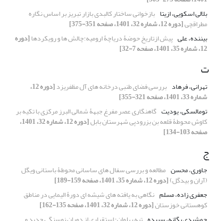
بلالی اسکویی، ازیتا
بازخوانی ساختار کالبدی بازار تبریز بر اساس نگاره
مطراقچی
[دوره 12، شماره 32، 1401، صفحه 351-375]
بیننده، علی
پیش ازتاریخ حوضۀ دریاچۀ ارومیه:چالش ‏ها و رویکردها
[دوره
12، شماره 35، 1401، صفحه 7-32]
ت
تهرانی، فرهاد
بررسی فضای طنبی درخانه های آل مظفریزد
[دوره 12،
شماره 33، 1401، صفحه 321-355]
تومالسکی، یودیت
گاهنگاری عصر مفرغ جبهۀ شمالی البرز مرکزی با تکیه بر
کاوش محوطۀ قلعه بن بزرودپی شهرستان بابل
[دوره 12، شماره 32، 1401،
صفحه 103-134]
ج
جاوری، محسن
مطالعه و بررسی سفال های ساسانی محوطۀ باستانی ویگل
(آران و بیدگل)
[دوره 12، شماره 35، 1401، صفحه 159-189]
جعفری زاده، مسلم
نگاهی به یافته های شیشه ای دورۀ الیمایی در مناطق
کوهستانی خوزستان
[دوره 12، شماره 32، 1401، صفحه 135-162]
جمشیدی یگانه، سپیده
تپه پهلوان؛ استقراری از دوران نوسنگی جدید و