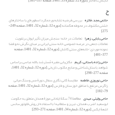
اتابکان تا قاجار
[دوره 12، شماره 33، 1401، صفحه 357-381]
ح
حاتمی مجد، فائزه
بررسی فرضیه تشابه ورجمکرد اسطوره‌ای با ساختارهای
خشتی مکشوف در محوطه هگمتانه
[دوره 12، شماره 32، 1401، صفحه 249-
275]
حاجی بابایی، زهرا
تعاملات در خانه: سنجش میزان تأثیر ایوان برتقویت
تعاملات جمعی در عرصه خصوصی خانه سنتی ایرانی بر مبنای نگرش نحو فضا
نمونه موردی: خانه‌های سنتی کاشان
[دوره 12، شماره 32، 1401، صفحه
377-401]
حاجی زاده باستانی، کریم
مکان‌یابی مقبره مُستَرشِد بالله عباسی براساس
شواهد باستان‌شناختی و منابع مکتوب تاریخی
[دوره 12، شماره 32، 1401،
صفحه 277-298]
حاجی نوروزی، فاطمه
مقایسۀ کانی نگاری سفال دورۀ مس وسنگ میانی
زاگرس مرتفع با مناطق خوزستان و فارس
[دوره 12، شماره 32، 1401، صفحه
79-102]
حاجی ولیئی، مهدی
مطالعۀ 74 سکۀ ایلخانی موزۀ همدان متعلق به حکومت
ابوسعید (ضرب همدان، تبریز و سلطانیه) با استفاده از روش فلوئورسانس
اشعۀ ایکس
[دوره 12، شماره 34، 1401، صفحه 271-293]