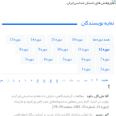
نمایه نویسندگان
همه دوره ها
دوره 16
دوره 15
دوره 14
دوره 13
دوره 12
دوره 11
دوره 10
دوره 9
دوره 8
دوره 7
دوره 6
دوره 5
دوره 4
دوره 3
دوره 2
دوره 1
همه
آ
ا
ب
پ
ت
ث
ج
چ
ح
خ
د
ذ
ر
ز
ژ
س
آ
آقا علی گل، داود
مطالعات آزمایشگاهی، تحلیل داده‌ها و شناسایی فرآیند
تولید در اشیاء آلیاژ مس متعلق به محوطه‌های عصرآهن ورکبود و مارلیک
[دوره 12، شماره 32، 1401، صفحه 59-78]
آمر، سپهر
بازخوانی ساختار کالبدی بازار تبریز بر اساس نگاره مطراقچی