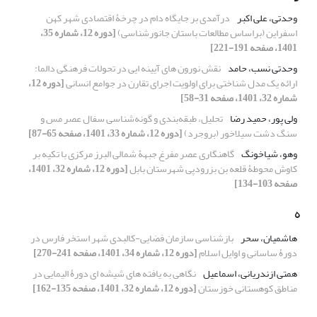
وحدتی، علی اکبر
درآمدی بر جایگاه دام در چرخۀ اقتصادی شهر کهن
اسفراین (براساس مطالعات باستان جانورشناسی)
[دوره 12، شماره 35،
1401، صفحه 191-221]
وحدتی نسب، حامد
نقش نورون های آیینه ایی در تحولات فرهنگی دالما:
ارائه یک مدل شناختی برای اولویت اجرای تقارن در جوامع انسانی
[دوره 12،
شماره 32، 1401، صفحه 31-58]
ولی پور، حمید رضا
تحلیل، طبقه‌بندی و گونه‌شناسی سفال عصر مس و
سنگ دشت سیلاخور (بروجرد)
[دوره 12، شماره 33، 1401، صفحه 65-87]
وهو، شیاخونگ
گاهنگاری عصر مفرغ جبهۀ شمالی البرز مرکزی با تکیه بر
کاوش محوطۀ قلعه بن بزرودپی شهرستان بابل
[دوره 12، شماره 32، 1401،
صفحه 103-134]
ه
هاشمیان، سحر
بازشناسی سازمان فضایی-کالبدی شهر استخر فارس در
دورۀ ساسانی و اوایل اسلام
[دوره 12، شماره 34، 1401، صفحه 241-270]
همتی ازندریانی، اسماعیل
نگاهی به یافته های شیشه ای دورۀ الیمایی در
مناطق کوهستانی خوزستان
[دوره 12، شماره 32، 1401، صفحه 135-162]