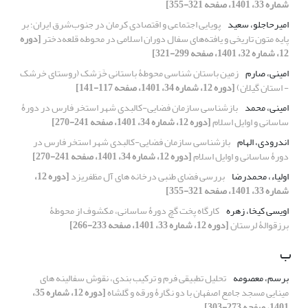
شماره 33، 1401، صفحه 321-355]
امیرحاجلو، سعید
پویایی اجتماعی و اقتصادی کرمان در جنوب‌شرق ایران؛ بر
پایه متون تاریخی و یافته‌های سفال دوران اسلامی در محوطه قلعه‌دختر
[دوره
12، شماره 32، 1401، صفحه 299-321]
امینی، صارم
زمین باستان شناسی محوطۀ باستانی خَرَشک (روستای خرشک
- استان گیلان)
[دوره 12، شماره 34، 1401، صفحه 117-141]
امینی، محمد
بازشناسی سازمان فضایی-کالبدی شهر استخر فارس در دورۀ
ساسانی و اوایل اسلام
[دوره 12، شماره 34، 1401، صفحه 241-270]
اندرودی، الهام
بازشناسی سازمان فضایی-کالبدی شهر استخر فارس در
دورۀ ساسانی و اوایل اسلام
[دوره 12، شماره 34، 1401، صفحه 241-270]
اولیاء، محمدرضا
بررسی فضای طنبی درخانه های آل مظفریزد
[دوره 12،
شماره 33، 1401، صفحه 321-355]
اویسی کیخا، زهره
کارگاه پخت گچ دورۀ ساسانی، مکشوف از محوطۀ
برزقوالۀ لرستان
[دوره 12، شماره 33، 1401، صفحه 233-266]
ب
برسم، معصومه
تحلیل تطبیقی فرم و ترکیب بندی، نقوش سفالینه های
مینایی مسجد جامع اصفهان با دو نگارۀ ورقه و گلشاه
[دوره 12، شماره 35،
1401، صفحه 273-303]