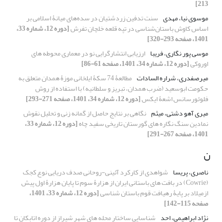
213]
موسوی نیا، مهدی
سنت تدفین زردشتیان در سده‌های میانۀ اسلامی بر
اساس کاوش باستان‌شناسی در تپه قلعه خلچان تفرش
[دوره 12، شماره 33،
1401، صفحه 293-320]
موسی پور نگاری، فریبا
ارزیابی انتشارگرایی نو در معماری محوطه های
اوروکی
[دوره 12، شماره 34، 1401، صفحه 61-86]
میرصفدری، شراره السادات
مطالعۀ 74 سکۀ ایلخانی موزۀ همدان متعلق به
حکومت ابوسعید (ضرب همدان، تبریز و سلطانیه) با استفاده از روش
فلوئورسانس اشعۀ ایکس
[دوره 12، شماره 34، 1401، صفحه 271-293]
میری آهو دشتی، میثم
نگاهی بر نتایج حاصل از گمانه زنی و تحلیل نقوش
نمادین سنگ نگاره های گورستان تاریخی سفید چاه
[دوره 12، شماره 33،
1401، صفحه 267-291]
ن
ناصری، پریسا
شواهدی از کارکرد آئینی-روحانی صدف دریایی نوع کجک
(Cowrie) در بافت های باستانی ایران از هزارۀ سوم تا پایان هزارۀ اول پیش
ازمیلاد بر پایۀ رهیافت قوم باستان شناسی
[دوره 12، شماره 33، 1401،
صفحه 115-142]
نژاد ابراهیمی، احد
شناسایی ساختار محله های شهر شیراز از دوره اتابکان تا