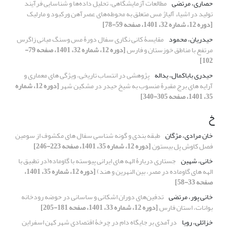
حصاری، مرتضی
مطالعات آزمایشگاهی، تحلیل داده‌ها و شناسایی فرآیند
تولید در اشیاء آلیاژ مس متعلق به محوطه‌های عصرآهن ورکبود و مارلیک
[دوره 12، شماره 32، 1401، صفحه 59-78]
حیدریان، محمود
مقایسۀ کانی نگاری سفال دورۀ مس وسنگ میانی زاگرس
مرتفع با مناطق خوزستان و فارس
[دوره 12، شماره 32، 1401، صفحه 79-
102]
حیدری باباکمال، یداله
پژوهشی در انتساب تاریخی، ویژگی های معماری و
آرایه های برج مقبرۀ منسوب به شیخ حیدر در مشکین شهر
[دوره 12، شماره
35، 1401، صفحه 305-340]
خ
خان مرادی، مژگان
طبقه بندی و گونه شناسی سفال های مکشوف از سومین
فصل کاوش پل بیستون
[دوره 12، شماره 35، 1401، صفحه 223-246]
خانی، شهین
جستاری دربارۀ الهه های ایرانی پیوسته با گاوماده(در تطبیق با
الهه های گاوماده در مصر، بین النهرین و هند)
[دوره 12، شماره 35، 1401،
صفحه 33-58]
خانی پور، مرتضی
تدفین‌های دوران اشکانی و ساسانی در حوضه رودخانه
بوانات، استان فارس
[دوره 12، شماره 33، 1401، صفحه 181-205]
خزائلی، رویا
درآمدی بر جایگاه دام در چرخۀ اقتصادی شهر کهن اسفراین