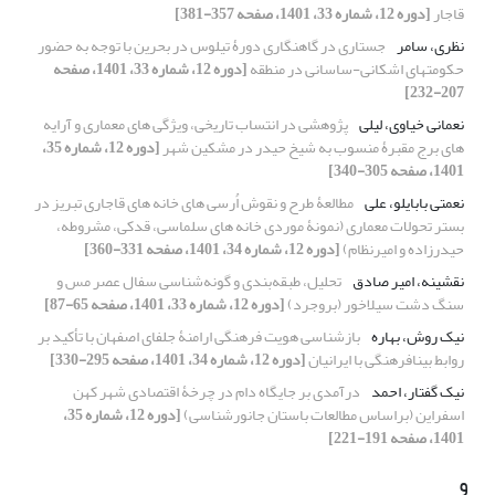
قاجار
[دوره 12، شماره 33، 1401، صفحه 357-381]
نظری، سامر
جستاری در گاهنگاری دورۀ تیلوس در بحرین با توجه به حضور
حکومتهای اشکانی-ساسانی در منطقه
[دوره 12، شماره 33، 1401، صفحه
207-232]
نعمانی خیاوی، لیلی
پژوهشی در انتساب تاریخی، ویژگی های معماری و آرایه
های برج مقبرۀ منسوب به شیخ حیدر در مشکین شهر
[دوره 12، شماره 35،
1401، صفحه 305-340]
نعمتی بابایلو، علی
مطالعۀ طرح و نقوش اُرسی های خانه های قاجاری تبریز در
بستر تحولات معماری (نمونۀ موردی خانه های سلماسی، قدکی، مشروطه،
حیدرزاده و امیرنظام)
[دوره 12، شماره 34، 1401، صفحه 331-360]
نقشینه، امیر صادق
تحلیل، طبقه‌بندی و گونه‌شناسی سفال عصر مس و
سنگ دشت سیلاخور (بروجرد)
[دوره 12، شماره 33، 1401، صفحه 65-87]
نیک روش، بهاره
بازشناسی هویت فرهنگی ارامنۀ جلفای اصفهان با تأکید بر
روابط بینافرهنگی با ایرانیان
[دوره 12، شماره 34، 1401، صفحه 295-330]
نیک گفتار، احمد
درآمدی بر جایگاه دام در چرخۀ اقتصادی شهر کهن
اسفراین (براساس مطالعات باستان جانورشناسی)
[دوره 12، شماره 35،
1401، صفحه 191-221]
و