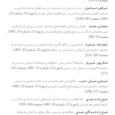
صفحه 33-59]
شراهی، اسماعیل
سنت تدفین زردشتیان در سده‌های میانۀ اسلامی بر
اساس کاوش باستان‌شناسی در تپه قلعه خلچان تفرش
[دوره 12، شماره 33،
1401، صفحه 293-320]
شعبانی، محمد
معرفی و تحلیل یافته های باستان شناسی پیش از اشکانی
شهر همدان با تأکید بر نتایج کاوش محوطۀ میدان
[دوره 12، شماره 35، 1401،
صفحه 59-90]
شعرباف، مرضیه
جستاری در گاهنگاری دورۀ تیلوس در بحرین با توجه به
حضور حکومتهای اشکانی-ساسانی در منطقه
[دوره 12، شماره 33، 1401،
صفحه 207-232]
شکرپور، شهریار
محوطۀ آغچه ریش: شواهدی نویافتۀ باستان شناسی از
سلسلۀ آلبویه در شمال غرب ایرن
[دوره 12، شماره 35، 1401، صفحه 247-
271]
شهبازی شیران، حبیب
مکان‌یابی مقبره مُستَرشِد بالله عباسی براساس
شواهد باستان‌شناختی و منابع مکتوب تاریخی
[دوره 12، شماره 32، 1401،
صفحه 277-298]
شیخ زاده، مهدی
ملاحظاتی دربارۀ ساختار انبارهای ذخیره سازی غلات در
شاهنشاهی هخامنشی
[دوره 12، شماره 34، 1401، صفحه 169-189]
شیخ زاده بیدگلی، مهدی
مطالعه و بررسی سفال های ساسانی محوطۀ