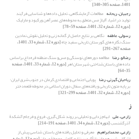
1401، صفحه 305-340]
رجبیان، ریحانه
مطالعات آزمایشگاهی، تحلیل داده‌ها و شناسایی فرآیند
تولید در اشیاء آلیاژ مس متعلق به محوطه‌های عصرآهن ورکبود و مارلیک
[دوره 12، شماره 32، 1401، صفحه 59-78]
رسولی، عاطفه
نگاهی بر نتایج حاصل از گمانه زنی و تحلیل نقوش نمادین
سنگ نگاره های گورستان تاریخی سفید چاه
[دوره 12، شماره 33، 1401،
صفحه 267-291]
رضالو، رضا
مطالعه دوره‌های نوسنگی و مس‌و سنگ منطقه قره‌داغ براساس
داده های باستان‌شناختی شهرستان اهر
[دوره 12، شماره 33، 1401، صفحه
35-64]
ریاحیان گهرتی، رضا
پویایی اجتماعی و اقتصادی کرمان در جنوب‌شرق ایران؛
بر پایه متون تاریخی و یافته‌های سفال دوران اسلامی در محوطه قلعه‌دختر
[دوره 12، شماره 32، 1401، صفحه 299-321]
ز
زارعی، علی
ابهام زدایی و تحلیلی بر روند شکل گیری، فروغ و فرجام آتشکدۀ
آذرگشنسب
[دوره 12، شماره 34، 1401، صفحه 191-214]
زارعی، محمدابراهیم
معرفی و تحلیل یافته های باستان شناسی پیش از
اشکانی شهر همدان با تأکید بر نتایج کاوش محوطۀ میدان
[دوره 12، شماره