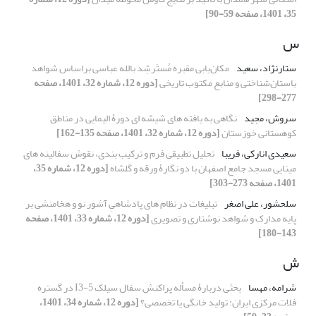
35، 1401، صفحه 59-90]
س
ستارنژاد، سعید
مکان‌یابی مقبره مُستَرشِد بالله عباسی براساس شواهد
باستان‌شناختی و منابع مکتوب تاریخی
[دوره 12، شماره 32، 1401، صفحه
277-298]
سروش، مجید
نگاهی به یافته های شیشه ای دورۀ الیمایی در مناطق
کوهستانی خوزستان
[دوره 12، شماره 32، 1401، صفحه 135-162]
سعیدی انارکی، فریبا
تحلیل تطبیقی فرم و ترکیب بندی، نقوش سفالینه های
مینایی مسجد جامع اصفهان با دو نگارۀ ورقه و گلشاه
[دوره 12، شماره 35،
1401، صفحه 273-303]
سلحشور، علی اصغر
تبلیغات در نظام های پادشاهیِ آشور نو و هخامنشی بر
پایه مدارک و شواهد نوشتاری و تصویری
[دوره 12، شماره 33، 1401، صفحه
143-180]
ش
شرامه، مهسا
بحثی دربارۀ مسأله پراکنش سفال سیلک I3-5 در گستره
فلات مرکزی ایران: تولید خانگی یا تخصصی؟
[دوره 12، شماره 34، 1401،