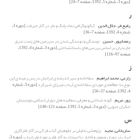
[دوره 3، شماره 5، 1392، صفحه 7-24]
ر
رفیع فر، جلال الدین
آیکونوگرافی نماد پلنگ و مار در آثار جیرفت
[دوره 3،
شماره 4، 1392، صفحه 7-36]
رمضانپور، حسین
نوسنگی و نوسنگی شدن در سرزمین های پَستِ شرق
مازندران بر اساس بررسی های باستانشناختی
[دوره 3، شماره 4، 1392،
صفحه 97-116]
ز
زارعی، محمد ابراهیم
سقاخانه و سیر اندیشه ی ایرانیان در پس زمینه ی این
نوع بنا؛ مطالعه ی موردی سقاخانه ی ارباب میرزای شهرکرد
[دوره 3، شماره
4، 1392، صفحه 37-56]
زور، مریم
گونه شناختی و معرفی سفالینه های دوران اسلامی بلوچستان
(مکران جنوبی)
[دوره 3، شماره 5، 1392، صفحه 121-140]
س
ساریخانی، مجید
پژوهشی تحلیلی بر جلوههای آیات قرآنی بر آثار فلزکاری
ایران در دوران صفوی و قاجار «با استناد به آثار فلزی موزه ملی ایران»
[دوره 3،