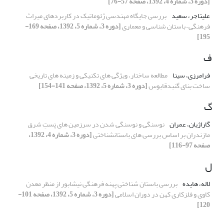
[دوره 3، شماره 4، 1392، صفحه 57-76]
علیتاجر، سعید
بررسی جایگاه مهندسی ژئوماتیک در کاربردهای میراث
فرهنگی – باستان شناسی و معماری
[دوره 3، شماره 5، 1392، صفحه 169-
195]
ف
فرامرزی، سینا
مطالعه ساختار، ویژگی های تکنیکی و زمینه های تاریخی
ساخت بنای گنبدقابوس
[دوره 3، شماره 5، 1392، صفحه 141-154]
گ
گاراژیان، عمران
نوسنگی و نوسنگی شدن در سرزمین های پَستِ شرق
مازندران بر اساس بررسی های باستانشناختی
[دوره 3، شماره 4، 1392،
صفحه 97-116]
ل
لاله، هایده
بررسی باستان شناختی پهنه فرهنگی نیشابور از منظر معدن
کاوی و فلزکاری کهن در دوران اسلامی
[دوره 3، شماره 5، 1392، صفحه 101-
120]