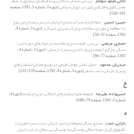
حاجی علیلو، سولماز
بررسی باستان شناختی پهنه فرهنگی نیشابور از منظر
معدن کاوی و فلزکاری کهن در دوران اسلامی
[دوره 3، شماره 5، 1392، صفحه
101-120]
حبیبی، حسین
سقاخانه و سیر اندیشه ی ایرانیان در پس زمینه ی این نوع
بنا؛ مطالعه ی موردی سقاخانه ی ارباب میرزای شهرکرد
[دوره 3، شماره 4،
1392، صفحه 37-56]
حصاری، مرتضی
بررسی، طبقه بندی و مقایسه سردوک های دوره مس-
سنگی چارآرو (حوضه ی رودخانه ی سیمره، لرستان)
[دوره 3، شماره 4،
1392، صفحه 77-96]
حیدریان، محمود
تحلیل نقش عوامل طبیعی در توزیع فضایی استقرارهای
پیش از تاریخی دشت سُنقر
[دوره 3، شماره 4، 1392، صفحه 139-152]
خ
خسروزاده، علیرضا
محوطه ها و استقرارهای اشکانی جزیره ی قشم
[دوره 3،
شماره 5، 1392، صفحه 79-100]
د
دارابی، حجت
صنایع سنگی محوطه چیاسبز شرقی، سد سیمره:تغییرات
تکنولوژیکی از دوره انتقالی نوسنگی به نوسنگی بی سفال در غرب ایران