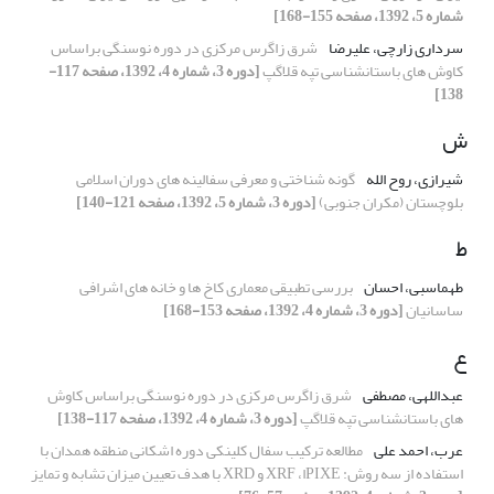
شماره 5، 1392، صفحه 155-168]
سرداری زارچی، علیرضا
شرق زاگرس مرکزی در دوره نوسنگی براساس
کاوش های باستانشناسی تپه قلاگپ
[دوره 3، شماره 4، 1392، صفحه 117-
138]
ش
شیرازی، روح الله
گونه شناختی و معرفی سفالینه های دوران اسلامی
بلوچستان (مکران جنوبی)
[دوره 3، شماره 5، 1392، صفحه 121-140]
ط
طهماسبی، احسان
بررسی تطبیقی معماری کاخ ها و خانه های اشرافی
ساسانیان
[دوره 3، شماره 4، 1392، صفحه 153-168]
ع
عبداللهی، مصطفی
شرق زاگرس مرکزی در دوره نوسنگی براساس کاوش
های باستانشناسی تپه قلاگپ
[دوره 3، شماره 4، 1392، صفحه 117-138]
عرب، احمد علی
مطالعه ترکیب سفال کلینکی دوره اشکانی منطقه همدان با
استفاده از سه روش: PIXEا، XRF و XRD با هدف تعیین میزان تشابه و تمایز