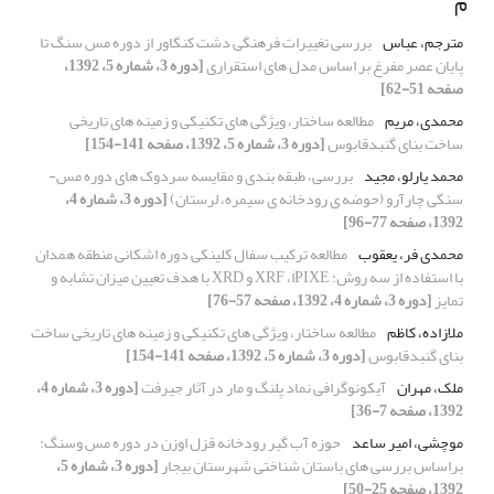
م
مترجم، عباس
بررسی تغییرات فرهنگی دشت کنگاور از دوره مس سنگ تا
پایان عصر مفرغ بر اساس مدل های استقراری
[دوره 3، شماره 5، 1392،
صفحه 51-62]
محمدی، مریم
مطالعه ساختار، ویژگی های تکنیکی و زمینه های تاریخی
ساخت بنای گنبدقابوس
[دوره 3، شماره 5، 1392، صفحه 141-154]
محمد یارلو، مجید
بررسی، طبقه بندی و مقایسه سردوک های دوره مس-
سنگی چارآرو (حوضه ی رودخانه ی سیمره، لرستان)
[دوره 3، شماره 4،
1392، صفحه 77-96]
محمدی فر، یعقوب
مطالعه ترکیب سفال کلینکی دوره اشکانی منطقه همدان
با استفاده از سه روش: PIXEا، XRF و XRD با هدف تعیین میزان تشابه و
تمایز
[دوره 3، شماره 4، 1392، صفحه 57-76]
ملازاده، کاظم
مطالعه ساختار، ویژگی های تکنیکی و زمینه های تاریخی ساخت
بنای گنبدقابوس
[دوره 3، شماره 5، 1392، صفحه 141-154]
ملک، مهران
آیکونوگرافی نماد پلنگ و مار در آثار جیرفت
[دوره 3، شماره 4،
1392، صفحه 7-36]
موچشی، امیر ساعد
حوزه آب گیر رودخانه قزل اوزن در دوره مس وسنگ:
براساس بررسی های باستان شناختی شهرستان بیجار
[دوره 3، شماره 5،
1392، صفحه 25-50]