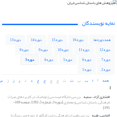
نمایه نویسندگان
همه دوره ها
دوره 16
دوره 15
دوره 14
دوره 13
دوره 12
دوره 11
دوره 10
دوره 9
دوره 8
دوره 7
دوره 6
دوره 5
دوره 4
دوره 3
دوره 2
دوره 1
همه
آ
ا
ب
پ
ت
ث
ج
چ
ح
خ
د
ذ
ر
ز
ژ
س
ا
افشاری آزاد، سمیه
بررسی جایگاه مهندسی ژئوماتیک در کاربردهای میراث
فرهنگی – باستان شناسی و معماری
[دوره 3، شماره 5، 1392، صفحه 169-
195]
الماسی، طیبه
بررسی تغییرات فرهنگی دشت کنگاور از دوره مس سنگ تا