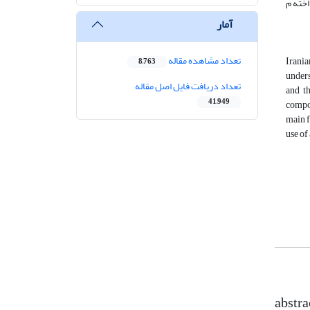
اخته م
آمار
تعداد مشاهده مقاله
Irania
8,763
unders
تعداد دریافت فایل اصل مقاله
and th
41,949
compon
main f
use of
abstra