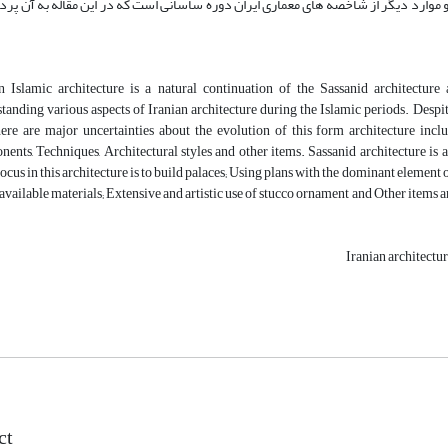
و موارد دیگر از شاخصه های معماری ایران دوره ساسانی است که در این مقاله به آن پرد
n Islamic architecture is a natural continuation of the Sassanid architecture
tanding various aspects of Iranian architecture during the Islamic periods. Despit
ere are major uncertainties about the evolution of this form architecture inc
ents, Techniques, Architectural styles and other items. Sassanid architecture is 
ocus in this architecture is to build palaces; Using plans with the dominant element 
 available materials; Extensive and artistic use of stucco ornament and Other items a
Iranian architectur
ct