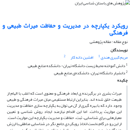
رویکرد یکپارچه در مدیریت و حفاظت میراث طبیعی و
فرهنگی
نوع مقاله : مقاله پژوهشی
نویسندگان
2
1
مریم کبیری هندی
افشین دانه کار
1
دانش آموخته محیط زیست دانشگاه تهران- دانشکده منابع طبیعی
2
دانشیار دانشگاه تهران، دانشکده‌ی منابع طبیعی
چکیده
میراث بشری در برگیرنده ی ابعاد فرهنگی و معنوی است که اغلب با الهام از
طبیعت خلق شده اند. بنابراین ارتباط مستقیمی میان میراث فرهنگی و طبیعی
وجود دارد که با بهره گیری از آن می توان به یکپارچه سازی حفاظت و مدیریت
این مواریث پرداخت. اما این اقدام نیازمند ایجاد روش شناسی و تعیین
معیارهایی برای شناسایی، ثبت، حفاظت و مدیریت یکپارچه این مواریث است.
از این رو در گام نخست اتخاذ رویکردی جامع نگر در شناسایی مناطقی با ارزش
چندگانه ضروری به نظر می رسد. برای این منظور می توان از رویکرد سیستمی