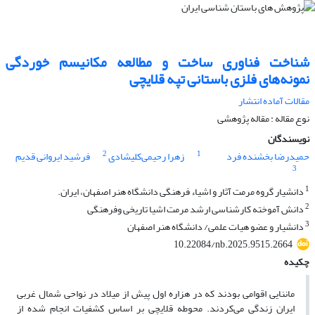
شناخت فناوری ساخت و مطالعه مکانیسم خوردگی
نمونه‌های فلزی باستانی تپه قلایچی
مقالات آماده انتشار
نوع مقاله : مقاله پژوهشی
نویسندگان
2
1
حمیدرضا بخشنده فرد
زهرا رحیمی‌کلیشادی
فرشید ایروانی قدیم
3
1
دانشیار گروه مرمت آثار و اشیاء فرهنگی دانشگاه هنر اصفهان، ایران.
2
دانش آموخته کارشناسی ارشد مرمت اشیا تاریخی وفرهنگی
3
دانشیار و عضو هیات علمی/ دانشگاه هنر اصفهان
10.22084/nb.2025.9515.2664
چکیده
ماننایی‌ اقوامی بودند که در هزاره اول پیش از میلاد در نواحی شمال غربی
ایران زندگی می‌کردند. محوطه قلایچی بر اساس کشفیات انجام شده از