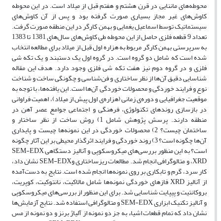
محوطه‌های ماننایی در قرن هشتم و هفتم قبل از میلاد است. در این محوطه
کاوش‌های غیر مجاز بسیاری صورت گرفته بود و پس از آن کاوش‌های
سیستماتیک توسط اسماعیل یغمایی و بهمن کارگر در این منطقه صورت گرفت.
تعداد 9 قطعه فلزی حاصل از این محوطه طی کاوش‌های سال‌های 1381 تا 1383
به سرپرستی بهمن کارگر مربوط به هزاره اول قبل از میلاد برای مطالعه انتخاب
شده است که شامل دو گروه است. در گروه اول یک دستبند و یک تکه شی
فلزی و در گروه دوم نیز هفت تکه شی فلزی وجود دارد. هدف این مقاله
شناسایی دقیق آن‌ها از نظر ساختاری و فن‌شناسی و چگونگی ساخت و شناخت
نوع و فرایند خوردگی و محصولات خوردگی آن‌ها است. این یافته‌ها، با توجه به
موقعیت جغرافیایی و دوره‌ی زمانی (هزاره‌ی اول پیش از میلاد)، اهمیت فراوانی
در بازسازی روندهای تکنولوژی، فرهنگی و اجتماعی جوامع عصر آهن در
منطقه دارند. پرسش پژوهش شامل 1) روش ساخت از نظر ساختار و
ساختمان چیست؟ 2) محصولات خوردگی در این نمونه‌ها چیست و پایداری
آن‌ها چگونه است؟ 3) روند خوردگی و فرایند اثرگذار محیطی بر این آثار چگونه
است؟ به ‌این منظور بررسی‌های میکروسکوپی و آنالیز دستگاهی SEM-EDX
،XRD و متالوگرافی انجام شد. مطالعات ریزساختاری وSEM-EDX نشان داد،
کار سرد، گرم و تابکاری بر روی نمونه‌ها انجام شده ‌است. نتایج به دست‌آمده
از آنالیز XRD فازهای خوردگی نمونه‌ها شامل مالاکیت، نانتوکیت، کوپریت،
بروکانتیت و پیِپایت شناسایی شد. برای این منظور از بررسی‌های میکروسکوپی
و آنالیز تکنیک ابزاری SEM-EDX و متالوگرافی استفاده شد. نتایج آزمایش‌ها
نشان داد که تمام قطعات اشیاء به جز دو نمونه از آلیاژ برنز و دو نمونه از مس