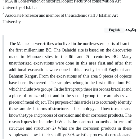
2
M.A in Conservation of historical object, Faculty of conservation, Art
University of Isfahan
3
Associate Professor and member of the academic staff / Isfahan Art
University
چکیده
English
The Manneans were tribes who lived in the northwestern parts of Iran in
the first millennium BC. The Qalaichi site is based on the discoveries
made in Mannaea sites in the 8th and 7th centuries BC. Many
unauthorized excavations were done in this area first, and after that
additional excavations were done in this area by Ismail Yaghmai and
Bahman Kargar. From the excavations of this area, 9 pieces of objects
have been discovered. The samples belong to the first millennium BC,
which include two groups. In the first group, there is a bronze bracelet and
a piece of bronze object, and in the second group, there are also seven
pieces of metal object. The purpose of this article is to accurately identify
these samples in terms of structure and technology and how to make and
know the type and process of corrosion and their corrosion products. The
research question includes 1) What is the construction method in terms of
structure and structure? 2) What are the corrosion products in these
samples and how is their stability? 3) How is the process of corrosion and