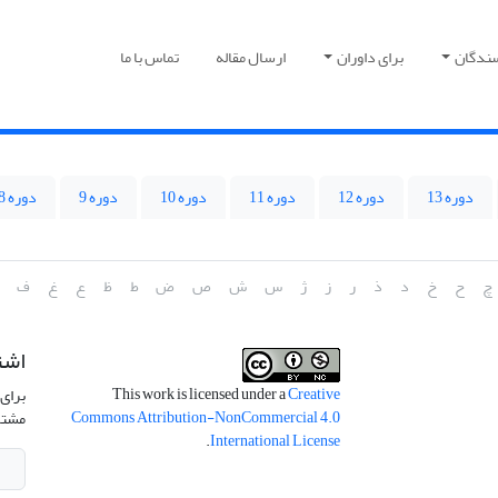
سندگان
برای داوران
ارسال مقاله
تماس با ما
دوره 13
دوره 12
دوره 11
دوره 10
دوره 9
دوره 8
چ
ح
خ
د
ذ
ر
ز
ژ
س
ش
ص
ض
ط
ظ
ع
غ
ف
اشت
This work is licensed under a
Creative
برای 
Commons Attribution-NonCommercial 4.0
مشتر
.
International License