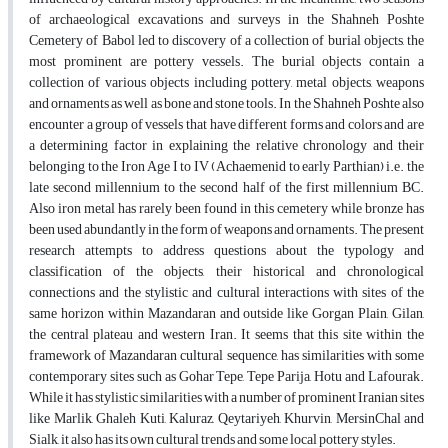
of archaeological excavations and surveys in the Shahneh Poshte
Cemetery of Babol led to discovery of a collection of burial objects, the
most prominent are pottery vessels. The burial objects contain a
collection of various objects including pottery, metal objects, weapons
and ornaments as well as bone and stone tools. In the Shahneh Poshte also
encounter a group of vessels that have different forms and colors and are
a determining factor in explaining the relative chronology and their
belonging to the Iron Age I to IV (Achaemenid to early Parthian) i.e. the
late second millennium to the second half of the first millennium BC.
Also iron metal has rarely been found in this cemetery while bronze has
been used abundantly in the form of weapons and ornaments. The present
research attempts to address questions about the typology and
classification of the objects, their historical and chronological
connections and the stylistic and cultural interactions with sites of the
same horizon within Mazandaran and outside like Gorgan Plain, Gilan,
the central plateau and western Iran. It seems that this site within the
framework of Mazandaran cultural sequence, has similarities with some
contemporary sites such as Gohar Tepe, Tepe Parija, Hotu and Lafourak.
While it has stylistic similarities with a number of prominent Iranian sites
like Marlik, Ghaleh Kuti, Kaluraz, Qeytariyeh, Khurvin, MersinChal and
Sialk, it also has its own cultural trends and some local pottery styles.