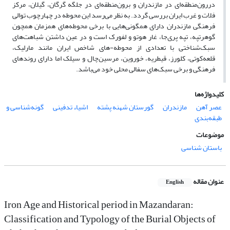
دررون‌منطقه‌ای در مازندران و برون‌منطقه‌ای در جلگه گرگان، گیلان، مرکز
فلات و غرب ایران بررسی گردد. به نظر می‌رسد این محوطه در چهارچوب توالی
فرهنگی مازندران دارای همگونی‌هایی با برخی محوطه‌های همزمان همچون
گوهرتپه، تپه پری‌جا، غار هوتو و لفورک است و در عین داشتن شباهت‌های
سبک‌شناختی با تعدادی از محوطه-های شاخص ایران مانند مارلیک،
قلعه‌کوتی، کلورز، قیطریه، خوروین، مرسین‌چال و سیلک اما دارای روندهای
فرهنگی و برخی سبک‌های سفالی محلی خود می‌باشد.
کلیدواژه‌ها
عصر آهن
مازندران
گورستان شهنه پشته
اشیاء تدفینی
گونه‌شناسی و
طبقه‌بندی
موضوعات
باستان شناسی
عنوان مقاله
English
Iron Age and Historical period in Mazandaran:
Classification and Typology of the Burial Objects of