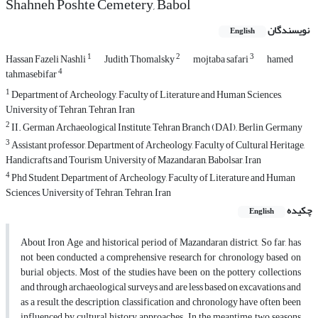
Shahneh Poshte Cemetery, Babol
نویسندگان
English
1
2
3
Hassan Fazeli Nashli
Judith Thomalsky
mojtaba safari
hamed
4
tahmasebifar
1
Department of Archeology, Faculty of Literature and Human Sciences,
University of Tehran, Tehran, Iran
2
II. German Archaeological Institute, Tehran Branch (DAI),, Berlin, Germany
3
Assistant professor, Department of Archeology, Faculty of Cultural Heritage,
Handicrafts and Tourism, University of Mazandaran, Babolsar, Iran
4
Phd Student, Department of Archeology, Faculty of Literature and Human
Sciences, University of Tehran, Tehran, Iran
چکیده
English
About Iron Age and historical period of Mazandaran district, So far, has
not been conducted a comprehensive research for chronology based on
burial objects. Most of the studies have been on the pottery collections
and through archaeological surveys and are less based on excavations and
as a result, the description, classification and chronology have often been
influenced by cultural history approaches. In the meantime, two seasons