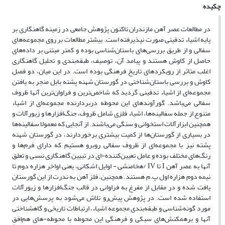
چکیده
در مطالعات عصر آهن مازندران تاکنون پژوهش جامعی در زمینه گاهنگاری بر
پایه اشیاء تدفینی صورت نپذیرفته است. بیشتر مطالعات بر روی مجموعه‌های
سفالی و از طریق بررسی‌های باستان‌شناسی بوده و کمتر مبتنی بر داده‌های
حاصل از کاوش هستند و پیامد آن، توصیف، طبقه‌بندی و تحلیل گاهنگاری
اغلب متاثر از رویکردهای تاریخ فرهنگی بوده است. در این میان، دو فصل
کاوش و بررسی باستان‌شناختی در گورستان شهنه پشته بابل منجر به یافتن
مجموعه‌ای از اشیاء تدفینی گردید که شاخص‌ترین و فراوان‌ترین آنها ظروف
سفالی می‌باشد. گورآوندهای این محوطه دربردارنده مجموعه‌ای از اشیاء
متنوع از جمله سفالینه‌ها، اشیاء فلزی شامل ظروف، جنگ‌افزارها و زیورآلات و
همچنین ابزارآلات استخوانی و سنگی می‌باشند. از آنجایی که معمولا سفالینه‌ها
در بسیاری از گورستان‌ها از کمیت بیشتری برخوردارند، در گورستان شهنه
پشته نیز با مجموعه‌ای از ظروف سفالی روبرو هستیم که دارای فرم‌ها و
رنگ‌های مختلف بوده و عامل تعیین‌کننده‌-ای در تبیین گاهنگاری نسبی و تعلق
آنها به عصر آهن I تا IV /هخامنشی - اوایل اشکانی، یعنی اواخر هزاره دوم تا
نیمه دوم هزاره اول پ.م هستند. همچنین، فلز آهن به ندرت از این گورستان
یافت شده و در مقابل از مفرغ به فراوانی در قالب جنگ‌افزارها و زیورآلات
استفاده شده است. در پژوهش پیش‌رو تلاش می‌شود به پرسش‌هایی در
مورد گونه‌شناسی و طبقه‌بندی مجموعه اشیاء، ارتباطات تاریخی و گاهشناختی
آنها و برهمکنش‌های سبکی و فرهنگی این محوطه با محوطه-های هم‌افقِ