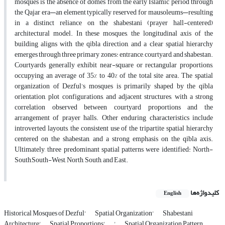
mosques is the absence of domes from the early Islamic period through
the Qajar era—an element typically reserved for mausoleums—resulting
in a distinct reliance on the shabestani (prayer hall-centered)
architectural model. In these mosques, the longitudinal axis of the
building aligns with the qibla direction, and a clear spatial hierarchy
emerges through three primary zones: entrance, courtyard, and shabestan.
Courtyards generally exhibit near-square or rectangular proportions,
occupying an average of 35% to 40% of the total site area. The spatial
organization of Dezful’s mosques is primarily shaped by the qibla
orientation, plot configurations, and adjacent structures, with a strong
correlation observed between courtyard proportions and the
arrangement of prayer halls. Other enduring characteristics include
introverted layouts, the consistent use of the tripartite spatial hierarchy
centered on the shabestan, and a strong emphasis on the qibla axis.
Ultimately, three predominant spatial patterns were identified: North-
South,South-West, North, South, and East.
کلیدواژه‌ها
English
Historical Mosques of Dezful'
Spatial Organization'
Shabestani
Architecture'
Spatial Proportions'
'
Spatial Organization Pattern