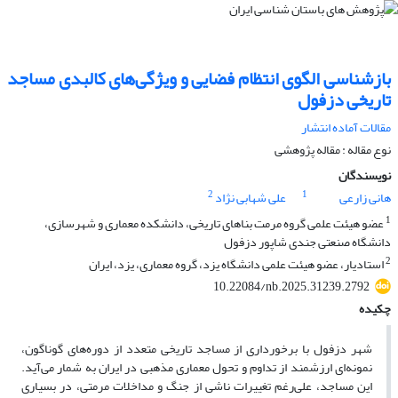
بازشناسی الگوی انتظام فضایی و ویژگی‌های کالبدی مساجد
تاریخی دزفول
مقالات آماده انتشار
نوع مقاله : مقاله پژوهشی
نویسندگان
2
1
هانی زارعی
علی شهابی نژاد
1
عضو هیئت علمی گروه مرمت بناهای تاریخی، دانشکده معماری و شهرسازی،
دانشگاه صنعتی جندی شاپور دزفول
2
استادیار، عضو هیئت علمی دانشگاه یزد، گروه معماری، یزد، ایران
10.22084/nb.2025.31239.2792
چکیده
شهر دزفول با برخورداری از مساجد تاریخی متعدد از دوره‌های گوناگون،
نمونه‌ای ارزشمند از تداوم و تحول معماری مذهبی در ایران به شمار می‌آید.
این مساجد، علی‌رغم تغییرات ناشی از جنگ و مداخلات مرمتی، در بسیاری