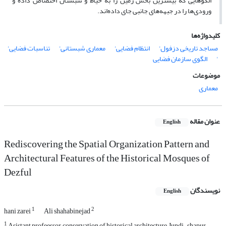
الگوهایی که بیشترین بخش زمین را به حیاط و شبستان اختصاص داده‌ و
ورودی‌ها را در جبهه‌های جانبی جای داده‌اند.
کلیدواژه‌ها
مساجد تاریخی دزفول'
انتظام فضایی'
معماری شبستانی'
تناسبات فضایی'
'
الگوی سازمان فضایی
موضوعات
معماری
عنوان مقاله
English
Rediscovering the Spatial Organization Pattern and
Architectural Features of the Historical Mosques of
Dezful
نویسندگان
English
1
2
hani zarei
Ali shahabinejad
1
Asistant profeessor, conservation of historical architecture, Jundi-shapur