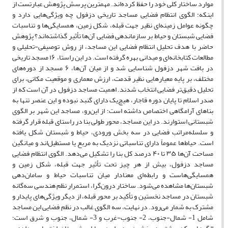
موارد ساختار کلی خود را حفظ کرده‌اند. مهمترین پرسش پژوهش عبارتست از
اینکه: الگوی انتظام فضایی مساجد تاریخی دزفول چه ویژگی‌هایی دارد و
چگونه عوامل زمینه‌ای نظیر جهت قبله، شکل زمین، همسایگی‌ها و تناسبات
فضایی شبستان و حیاط بر سازماندهی فضایی آن‌ها تأثیر گذاشته‌اند؟ پژوهش
حاضر با هدف تحلیل انتظام فضایی این مساجد، از روش توصیفی-تحلیلی و
مطالعات کتابخانه‌ای و میدانی بهره گرفته است. در این راستا، ۱۶ مسجد تاریخی
در بافت شهر دزفول شناسایی شد و از میان آن‌ها، ۶ مسجد از دوره‌های
مختلف، بر پایه معیارهایی نظیر قدمت، ارزش معماری و موقعیت مکانی، برای
تحلیل دقیق‌تر فضایی انتخاب شدند. اهمیت مساجد دزفول در آن است که از
صدر اسلام تا پایان دوره قاجار، هیچ‌یک دارای گنبد نبوده و این عنصر تنها به
بناهای آرامگاهی اختصاص داشته است؛ از این‌رو، مساجد این شهر بر الگوی
شبستانی استوارند. در این مساجد، محور طولی بنا در راستای قبله قرار گرفته
و سلسله‌مراتب فضایی در سه بخش ورودی، حیاط و شبستان شکل یافته
است. حیاط‌ها عموماً دارای تناسباتی نزدیک به مربع یا مستطیل‌اند و میانگین
مساحت آن‌ها ۳۵ تا ۴۰ درصد کل بنا را تشکیل می‌دهد. الگوی انتظام فضایی
مساجد دزفول، بیش از هر چیز تحت تأثیر جهت قبله، شکل زمین و
همسایگی‌هاست و رابطه‌ای معنادار میان تناسبات حیاط و سامان‌دهی
شبستان‌ها مشاهده می‌شود. ساختار درون‌گرا، استمرار نظم هندسی سه‌گانه
شبستان در مساجد نخستین و تأکید بر محور قبله، از دیگر ویژگی‌های پایدار و
مشترک به شمار می‌رود. در نهایت، سه الگوی غالب در نظم فضایی این مساجد
شامل 1- شمال-جنوب، 2- جنوب-غرب و 3- شمال، جنوب و شرق است؛