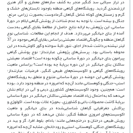
در تراز سیلابی سد کنگیر منجر به کشف سازه‌های معماری و آثار هنری
ارزشمندی گردید. رویشگاه‌های گیاهی منطقه باوجود تابستان‌های خشک و
گرم و زمستان‌های کوتاه شامل گیاهان گرمادوست به‌صورت زراعی، مرتع،
جنگل و بیشه است. با توجه به عدم شناخت از پوشش گیاهی ایلام در دورۀ
ساسانی، این پژوهش به ارائه نتایج حاصل از مطالعۀ بقایای گیاهی به‌دست
آمده از بنای جهانگیر می‌پردازد. هدف از انجام این مطالعات، شناسایی نوع
گیاهان منطقه و چگونگی اقتصاد معیشتی براساس بقایای گیاهی موجود در 37
لیتر نهشته‌ برداشت شده از اجاق‌، تنور، لایۀ سوخته و گور کاوش‌شده در این
محوطه باستانی بود. پرسش‌های پژوهش عبارتنداز: نوع پوشش گیاهی
پیرامون بنای جهانگیر در دورۀ ساسانی چگونه بوده است؟ اقتصاد معیشتی
ساکنان بنای جهانگیر در این دوره برپایۀ چه بوده است؟ براساس ماهیت
رویشگاه‌های گیاهی و اکوسیستم‌های طبیعی کنگیر، فرضیات عبارتنداز:
پوشش گیاهی این حوضه در دورۀ ساسانی متنوع و متعلق به رویشگاه‌های
استپ-جنگلی و کوهستانی مانند آن‌چه که امروزه در منطقه وجود دارد، بوده
است؛ هم‌چنین، وجود اکوسیستم‌های کشاورزی دیمی و آبی در ایلام نشان
می‌دهد که به احتمال زیاد اقتصاد معیشتی ساکنان جهانگیر در دورۀ ساسانی
برپایۀ کاشت محصولات باغی و کشاورزی، به‌ویژه غلات بوده است. اکولوژی و
پراکنش جغرافیایی گیاهان شناسایی‌شده در بنای جهانگیر و ماهیت
اکوسیستم‌های امروزی منطقۀ کنگیر، نشان می‌دهد که در دورۀ ساسانی
رویش طبیعی درختان و درختچه‌هایی مانند: بادام، بلوط، افرا، گز و بید در
رویشگاه‌های جنگلی، کوهستانی، استپی و رودخانه‌ای، مشابه آن‌چه که امروزه
در حوضۀ آبریز کنگیر هست، وجود داشته است. مقدار اندک زغال چوب