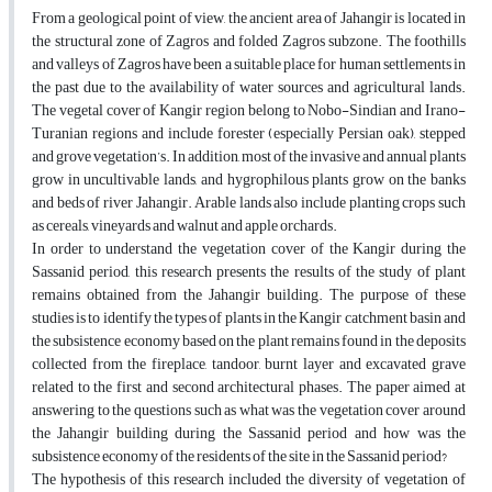
From a geological point of view, the ancient area of Jahangir is located in
the structural zone of Zagros and folded Zagros subzone. The foothills
and valleys of Zagros have been a suitable place for human settlements in
the past due to the availability of water sources and agricultural lands.
The vegetal cover of Kangir region belong to Nobo-Sindian and Irano-
Turanian regions and include forester (especially Persian oak), stepped
and grove vegetation’s. In addition, most of the invasive and annual plants
grow in uncultivable lands, and hygrophilous plants grow on the banks
and beds of river Jahangir. Arable lands also include planting crops such
as cereals, vineyards and walnut and apple orchards.
In order to understand the vegetation cover of the Kangir during the
Sassanid period, this research presents the results of the study of plant
remains obtained from the Jahangir building. The purpose of these
studies is to identify the types of plants in the Kangir catchment basin and
the subsistence economy based on the plant remains found in the deposits
collected from the fireplace, tandoor, burnt layer and excavated grave
related to the first and second architectural phases. The paper aimed at
answering to the questions such as what was the vegetation cover around
the Jahangir building during the Sassanid period and how was the
subsistence economy of the residents of the site in the Sassanid period?
The hypothesis of this research included the diversity of vegetation of