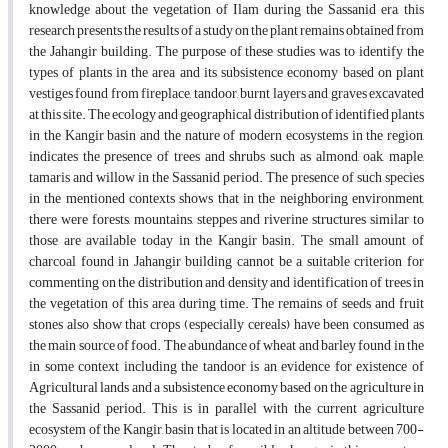
knowledge about the vegetation of Ilam during the Sassanid era, this
research presents the results of a study on the plant remains obtained from
the Jahangir building. The purpose of these studies was to identify the
types of plants in the area and its subsistence economy based on plant
vestiges found from fireplace, tandoor, burnt layers and graves excavated
at this site. The ecology and geographical distribution of identified plants
in the Kangir basin and the nature of modern ecosystems in the region,
indicates the presence of trees and shrubs such as almond, oak, maple,
tamaris and willow in the Sassanid period. The presence of such species
in the mentioned contexts shows that in the neighboring environment,
there were forests, mountains, steppes and riverine structures similar to
those are available today in the Kangir basin. The small amount of
charcoal found in Jahangir building cannot be a suitable criterion for
commenting on the distribution and density and identification of trees in
the vegetation of this area during time. The remains of seeds and fruit
stones also show that crops (especially cereals) have been consumed as
the main source of food. The abundance of wheat and barley found in the
in some context including the tandoor is an evidence for existence of
Agricultural lands and a subsistence economy based on the agriculture in
the Sassanid period. This is in parallel with the current agriculture
ecosystem of the Kangir, basin that is located in an altitude between 700-