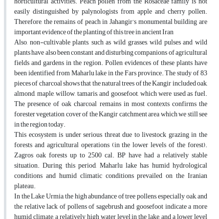
horticultural activities. Peach pollen from the Rosaceae family is not
easily distinguished by palynologists from apple and cherry pollen.
Therefore, the remains of peach in Jahangir’s monumental building are
important evidence of the planting of this tree in ancient Iran
Also, non-cultivable plants, such as wild grasses, wild pulses and wild
plants have also been constant and disturbing companions of agricultural
fields and gardens in the region. Pollen evidences of these plants have
been identified from Maharlu lake in the Fars province. The study of 83
pieces of charcoal shows that the natural trees of the Kangir included oak,
almond, maple, willow, tamaris, and goosefoot, which were used as fuel.
The presence of oak charcoal remains in most contexts confirms the
forester vegetation cover of the Kangir catchment area which we still see
in the region today.
This ecosystem is under serious threat due to livestock grazing in the
forests and agricultural operations (in the lower levels of the forest).
Zagros oak forests up to 2500 cal. BP have had a relatively stable
situation. During this period, Maharlu lake has humid hydrological
conditions and humid climatic conditions prevailed on the Iranian
plateau.
In the Lake Urmia, the high abundance of tree pollens, especially oak, and
the relative lack of pollens of sagebrush and goosefoot indicate a more
humid climate, a relatively high water level in the lake, and a lower level