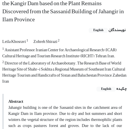
the Kangir Dam based on the Plant Remains
Discovered from the Sassanid Building of Jahangir in
Ilam Province
نویسندگان
English
1
2
Leila Khosravi
Zohreh Shirazi
1
Assistant Professor, Iranian Center for Archaeological Research (ICAR),
Cultural Heritage and Tourism Research Institute (RICHT), Tehran, Iran.
2
Director of the Laboratory of Archaeobotany. The Research Base of World
Heritage Site of Shahr-i Sokhta & Regional Museum of Southeast Iran, Cultural
Heritage, Tourism and Handicrafts of Sistan and Baluchestan Province, Zahedan,
Iran
چکیده
English
Abstract
Jahangir building is one of the Sassanid sites in the catchment area of
Kangir Dam in Ilam province. Due to dry and hot summers and short
winters, the vegetal structure of the region includes thermophilic plants
such as crops, pastures, forest and groves. Due to the lack of our