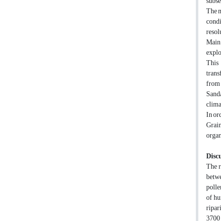
subse
The m
condi
resol
Main 
explo
This 
trans
from 
Sanda
clima
In or
Grain
organ
Disc
The r
betwe
polle
of hu
ripar
3700 