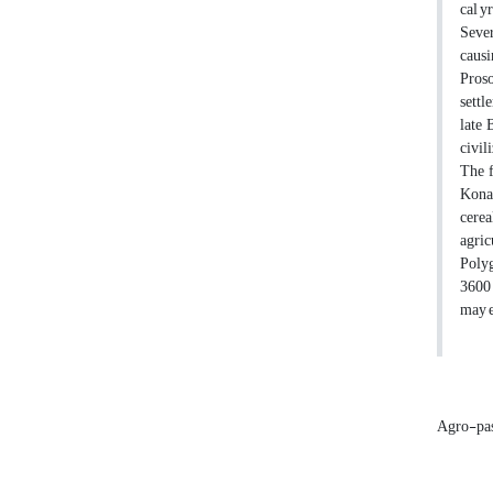
cal y
Sever
causi
Proso
settl
late 
civil
The f
Konar
cerea
agric
Polyg
3600 
may e
Agro-pas