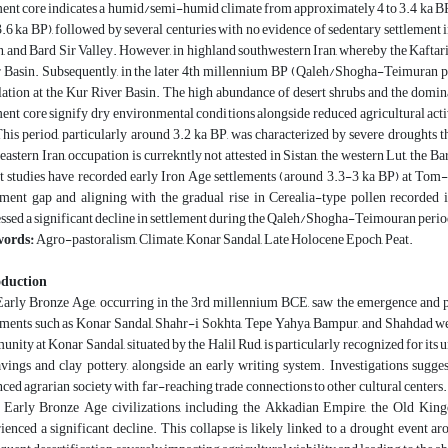
ent core indicates a humid/semi-humid climate from approximately 4 to 3.4 ka BP
.6 ka BP), followed by several centuries with no evidence of sedentary settlement in
n, and Bard Sir Valley. However, in highland southwestern Iran, whereby the Kaftari
 Basin. Subsequently, in the later 4th millennium BP (Qaleh/Shogha-Teimuran perio
ation at the Kur River Basin. The high abundance of desert shrubs and the domi
ent core signify dry environmental conditions alongside reduced agricultural activ
his period, particularly around 3.2 ka BP, was characterized by severe droughts th
eastern Iran, occupation is currekntly not attested in Sistan, the western Lut, the 
t studies have recorded early Iron Age settlements (around 3.3-3 ka BP) at Tom-
ement gap and aligning with the gradual rise in Cerealia-type pollen recorde
ssed a significant decline in settlement during the Qaleh/Shogha-Teimouran perio
ords:
Agro-pastoralism, Climate, Konar Sandal, Late Holocene Epoch, Peat.
oduction
arly Bronze Age, occurring in the 3rd millennium BCE, saw the emergence and pr
ements such as Konar Sandal, Shahr-i Sokhta, Tepe Yahya, Bampur, and Shahdad were
nity at Konar Sandal, situated by the Halil Rud, is particularly recognized for its uniq
vings and clay pottery, alongside an early writing system. Investigations sugges
ced agrarian society with far-reaching trade connections to other cultural centers.
 Early Bronze Age civilizations, including the Akkadian Empire, the Old King
ienced a significant decline. This collapse is likely linked to a drought event a