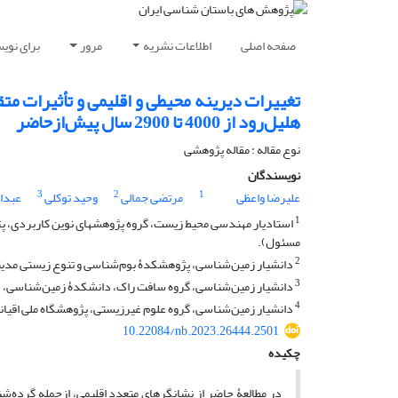
صفحه اصلی
اطلاعات نشریه
مرور
برای نوی
تغییرات دیرینه محیطی و اقلیمی و تأثیرات متق
هلیل‌رود از 4000 تا 2900 سال پیش‌ازحاضر
نوع مقاله : مقاله پژوهشی
نویسندگان
3
2
1
علیرضا واعظی
مرتضی جمالی
وحید توکلی
عبدال
1
استادیار مهندسی محیط زیست، گروه پژوهش‏های نوین کاربردی، پ
مسئول).
2
دانشیار زمین‌شناسی، پژوهشکدۀ بوم‌شناسی و تنوع زیستی مدیترانه (IMBE)، مارسی، 
3
دانشیار زمین‌شناسی، گروه سافت راک، دانشکدۀ زمین‌شناسی، دان
4
دانشیار زمین‌شناسی، گروه علوم غیرزیستی، پژوهشگاه ملی اقیان
10.22084/nb.2023.26444.2501
چکیده