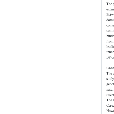
The p
exten
Betwe
domin
conte
commo
hinde
from 
leadi
inhab
BP, c
Conc
The u
stud
geoch
natur
cover
The K
Cerea
Howev