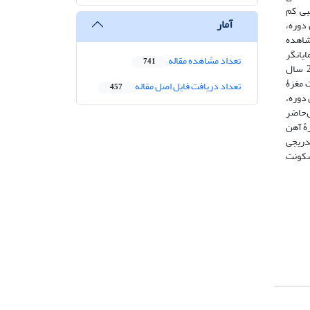
 مقدار نسبی کم
آمار
 یحیی در این دوره،
ه مشاهده
ایانگر
تعداد مشاهده مقاله
741
اوج سکونت دائمی در حوضۀ رودخانۀ کُر می‌باشد؛ سپس، در ادامۀ هزارۀ دوم پیش‌ازمیلاد (دوره‌های قلعه، شغاتیموران، حدود 3600-2900 سال
 مغزۀ
تعداد دریافت فایل اصل مقاله
457
 پیش‌ازحاضر است. این دوره،
ل‌حاضر
یل دورۀ آهن
تدریجی
 سکونت