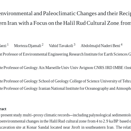
nvironmental and Paleoclimatic Changes and their Recip
rn Iran, with a Focus on the Halil Rud Cultural Zone, fr
1
2
3
4
Vaezi
Morteza Djamali
Vahid Tavakoli
Abdolmajid Naderi Beni
t Professor of Environmental Engineering, Research Institute for Earth Sciences, 
e Professor of Geology, Aix Marseille Univ, Univ Avignon, CNRS, IRD, IMBE (Instit
e Professor of Geology, School of Geology, College of Science, University of Tehran
e Professor of Geology, Iranian National Institute for Oceanography and Atmosphe
ract
e present study, multi-proxy climatic records—including palynological, sedimento
oenvironmental changes in the Halil Rud cultural zone from 4 to 2.9 ka BP, based 
xcavation site at Konar Sandal, located near Jiroft in southeastern Iran. The rel