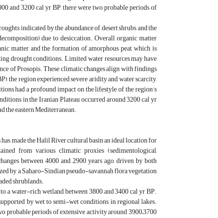
4000 and 3200 cal yr BP, there were two probable periods of
oughts, indicated by the abundance of desert shrubs and the
composition) due to desiccation. Overall, organic matter
ganic matter and the formation of amorphous peat, which is
ating drought conditions. Limited water resources may have
ence of Prosopis. These climatic changes align with findings
P), the region experienced severe aridity and water scarcity,
ons had a profound impact on the lifestyle of the region’s
onditions in the Iranian Plateau occurred around 3200 cal yr
nd the eastern Mediterranean.
as made the Halil River cultural basin an ideal location for
ained from various climatic proxies (sedimentological,
 changes between 4000 and 2900 years ago, driven by both
rized by a Saharo-Sindian pseudo-savannah flora vegetation
raded shrublands.
to a water-rich wetland between 3800 and 3400 cal yr BP.
supported by wet to semi-wet conditions in regional lakes.
wo probable periods of extensive activity around 3900–3700