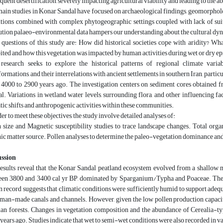
quent desertification, severely impacting agricultural viability and leading to the 
ain studies in Konar Sandal have focused on archaeological findings, geomorpho
tions combined with complex phytogeographic settings coupled with lack of sui
ution palaeo-environmental data hampers our understanding about the cultural dyn
questions of this study are: How did historical societies cope with aridity? Wh
ited and how this vegetation was impacted by human activities during wet or dry e
research seeks to explore the historical patterns of regional climate varia
formations, and their interrelations with ancient settlements in southern Iran, partic
4000 to 2900 years ago. The investigation centers on sediment cores obtained fr
l. Variations in wetland water levels, surrounding flora, and other influencing fact
tic shifts and anthropogenic activities within these communities.
der to meet these objectives, the study involve detailed analyses of:
 size and Magnetic susceptibility studies to trace landscape changes. Total orga
ic matter source. Pollen analyses to determine the paleo-vegetation dominance and
ussion
esults reveal that the Konar Sandal peatland ecosystem evolved from a shallow 
en 3800 and 3400 cal yr BP, dominated by Sparganium/Typha and Poaceae. The pre
n record suggests that climatic conditions were sufficiently humid to support adeq
man-made canals and channels. However, given the low pollen production capacity
ian forests. Changes in vegetation composition and the abundance of Cerealia-ty
years ago. Studies indicate that wet to semi-wet conditions were also recorded in va