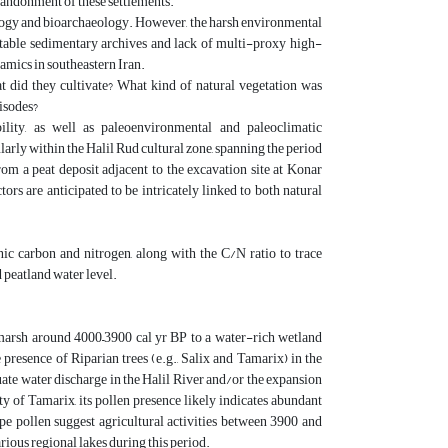
abandonment of these settlements.
logy and bioarchaeology. However, the harsh environmental
table sedimentary archives and lack of multi-proxy high-
amics in southeastern Iran.
at did they cultivate? What kind of natural vegetation was
pisodes?
bility, as well as paleoenvironmental and paleoclimatic
ularly within the Halil Rud cultural zone, spanning the period
om a peat deposit adjacent to the excavation site at Konar
ors are anticipated to be intricately linked to both natural
nic carbon and nitrogen, along with the C/N ratio to trace
 peatland water level.
marsh around 4000–3900 cal yr BP to a water-rich wetland
sence of Riparian trees (e.g., Salix and Tamarix) in the
uate water discharge in the Halil River and/or the expansion
 of Tamarix, its pollen presence likely indicates abundant
pe pollen suggest agricultural activities between 3900 and
rious regional lakes during this period.