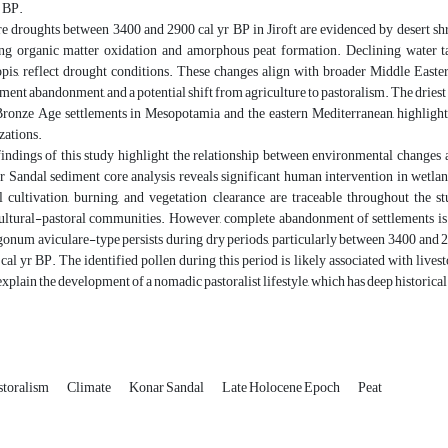
r BP.
e droughts between 3400 and 2900 cal yr BP in Jiroft are evidenced by desert s
ng organic matter oxidation and amorphous peat formation. Declining water tab
pis, reflect drought conditions. These changes align with broader Middle Easter
ement abandonment, and a potential shift from agriculture to pastoralism. The driest
Bronze Age settlements in Mesopotamia and the eastern Mediterranean, highlight
izations.
indings of this study highlight the relationship between environmental changes a
 Sandal sediment core analysis reveals significant human intervention in wetlan
l cultivation, burning, and vegetation clearance are traceable throughout the 
ultural-pastoral communities. However, complete abandonment of settlements is u
onum aviculare-type persists during dry periods, particularly between 3400 and 2
cal yr BP. The identified pollen during this period is likely associated with live
xplain the development of a nomadic pastoralist lifestyle, which has deep historical 
toralism
Climate
Konar Sandal
Late Holocene Epoch
Peat