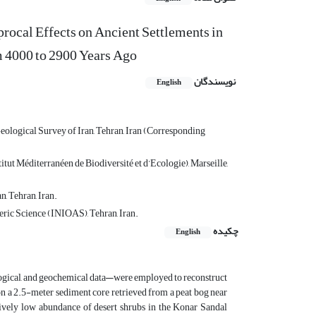
rocal Effects on Ancient Settlements in
om 4000 to 2900 Years Ago
نویسندگان
English
Geological Survey of Iran, Tehran, Iran (Corresponding
ut Méditerranéen de Biodiversité et d’Ecologie), Marseille,
, Tehran, Iran.
ric Science (INIOAS), Tehran, Iran.
چکیده
English
logical, and geochemical data—were employed to reconstruct
on a 2.5-meter sediment core retrieved from a peat bog near
atively low abundance of desert shrubs in the Konar Sandal