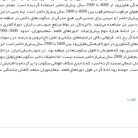
کنارصندل، برای بازسازی تغییرات دیرینۀ محیطی حوزۀ فرهنگی هلیل‌رود از 4000 تا 2900 سال پیش‌ازحاضر استفاده گردیده است.
درختچه‌های بیابانی در رسوبات مغزۀ کنارصندل نشانگر آب‌وهوای مرطوب/نیمه‌مرطوب بین 4000 تا 3400 سال پیش‌ازحاضر است. تپه
ن می‌دهد (دورۀ IVA، حدود 4000 -3600 سال پیش‌ازحاضر) و سپس برای چندین قرن هیچ مدرکی از سکونت‌های دائمی در منطق
یر نیز مشاهده می‌شود. با این‌حال، در نقاط مرتفع جنوب‌غرب ایران، دورۀ کفتری نم
ُر رخ داد. فراوانی بالای درختچه‌های بیابانی و غلبل تاج‌خروس و درمنه در رسوبات
کنارصندل نشانگر شرایط محیطی خشک‌ همراه با کاهش فعالیت‌های کشاورزی در حوزۀ فرهنگی هلیل‌رود بین 3400 تا 2900 سال
سالی‌های شدیدی بود که هم‌زمان با افول سکونت‌ها در منطقه بود. در جنوب‌شرقی ایران، درحا
شواهد سکونت در سیستان، لوت غربی، درۀ بردسیر یا منطقۀ بم قبل از 2800 سال پیش‌ازحاضر مستند نیست؛ اما تحقیقات اخیر سکونت‌های اوا
ان و کنارصندل شمالی مستند کرده است، که تا حدی شکاف طولانی سکونت را پر کرده و با افزایش 
ر صندل هم‌راستا است. حوضۀ رودخانۀ کُر در طول دوره‌های قلعه، شغاتیموران شاهد کاهش چشمگیر
تورب