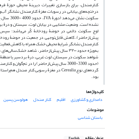
سکونت نشا
نشده است. وضعیت مشابهی در بیابان لوت، سیستان و درۀ بردس
پیش‌ازحاضر)، کاهش قابل‌توجهی در جمعیت در حوضۀ رودخانۀ ک
به‌ویژه حدود ۳۲۰۰ سال پیش‌ازحاضر، شاهد خشک‌
(حدود 3300-3000 سال پیش‌ازحاضر) را در تم‌گو
گرده‌های نوع Cerealia در مغزۀ رسوبی کنا
بود.
کلیدواژه‌ها
دامداری و کشاورزی
اقلیم
کنار صندل
هولوسن پسین
موضوعات
باستان شناسی
عنوان مقاله
English