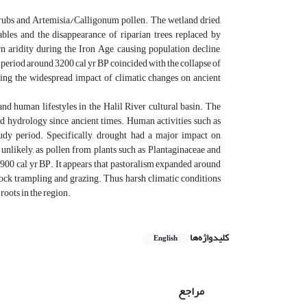
hrubs and Artemisia/Calligonum pollen. The wetland dried,
les and the disappearance of riparian trees, replaced by
n aridity during the Iron Age, causing population decline,
 period around 3200 cal yr BP coincided with the collapse of
ing the widespread impact of climatic changes on ancient
nd human lifestyles in the Halil River cultural basin. The
d hydrology since ancient times. Human activities such as
study period. Specifically, drought had a major impact on
nlikely, as pollen from plants such as Plantaginaceae and
900 cal yr BP. It appears that pastoralism expanded around
stock trampling and grazing. Thus, harsh climatic conditions
roots in the region.
کلیدواژه‌ها
English
مراجع