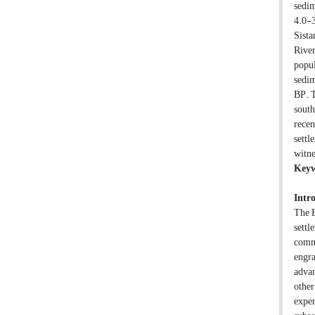
sedim
4.0-3
Sista
River
popul
sedim
BP. T
south
recen
settl
witne
Keyw
Intr
The E
settl
commu
engra
advan
other
exper