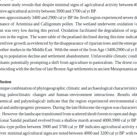
resent study reveals that, despite minimal signs of agricultural activity between 
sive agricultural activity between 3900 and 3700 cal yr BP.
en approximately 3400 and 2900 cal yr BP, the Jiroft region experienced severe dr
ance of Artemisia and Calligonum pollen. The wetland underwent oxidation (de
nt was very low during this period. Oxidation facilitated the degradation of or
n in the region. The water table of the peatland declined during this time, indic
red tree growth, as evidenced by the disappearance of riparian trees and the emerg
other studies in the Middle East. With the onset of the Iron Age (3400–2900 cal yr B
ng to population decline and settlement abandonment. Unfavorable climatic conditi
itants, potentially prompting a shift from agriculture to pastoralism. The driest c
oinciding with the decline of late Bronze Age settlements in ancient Mesopotamia a
lusion
nique combination of phytogeographic, climatic, and archaeological characteristics h
ying paleoclimatic changes and human-environment interactions. Results obt
emical, and palynological) indicate that the region experienced environmental
al and anthropogenic pressures. During the late Holocene, the region was characte
. However, the landscape transitioned from scattered shrub forests to open and deg
onar Sandal peatland evolved from a shallow marsh around 4000–3900 cal yr BP 
lia-type pollen between 3900 and 3700 cal yr BP indicates agricultural activity, 
er, minimal agricultural signs are noted between 4000 and 3200 cal yr BP, with t