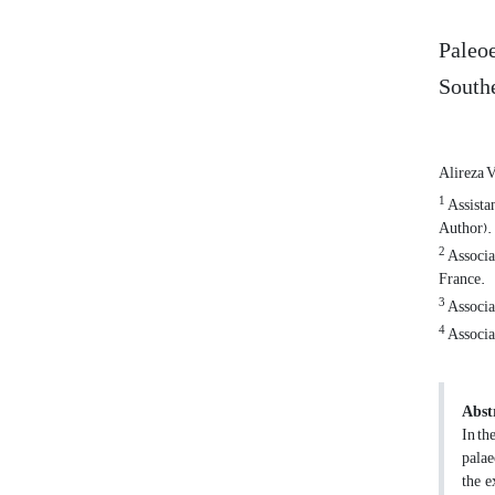
Paleoe
Southe
Alireza 
1
Assistan
Author).
2
Associat
France.
3
Associat
4
Associat
Abst
In th
palae
the e