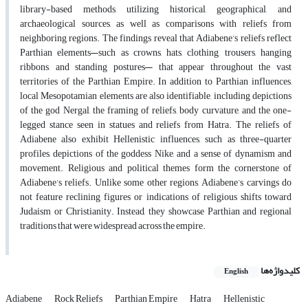
library-based methods, utilizing historical, geographical, and
archaeological sources, as well as comparisons with reliefs from
neighboring regions. The findings reveal that Adiabene’s reliefs reflect
Parthian elements—such as crowns, hats, clothing, trousers, hanging
ribbons, and standing postures— that appear throughout the vast
territories of the Parthian Empire. In addition to Parthian influences,
local Mesopotamian elements are also identifiable, including depictions
of the god Nergal, the framing of reliefs, body curvature, and the one-
legged stance seen in statues and reliefs from Hatra. The reliefs of
Adiabene also exhibit Hellenistic influences, such as three-quarter
profiles, depictions of the goddess Nike, and a sense of dynamism and
movement. Religious and political themes form the cornerstone of
Adiabene’s reliefs. Unlike some other regions, Adiabene’s carvings do
not feature reclining figures or indications of religious shifts toward
Judaism or Christianity. Instead, they showcase Parthian and regional
traditions that were widespread across the empire.
کلیدواژه‌ها
English
Adiabene
Rock Reliefs
Parthian Empire
Hatra
Hellenistic