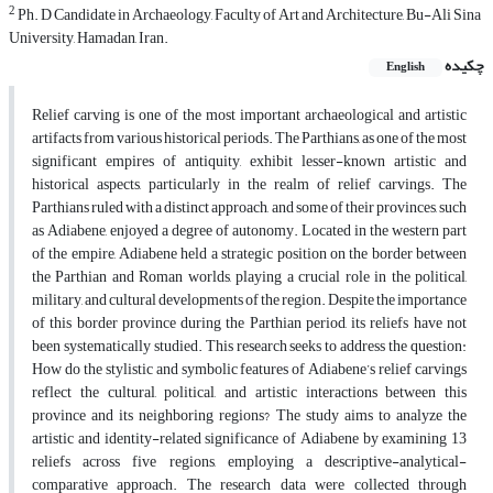
2
Ph. D Candidate in Archaeology, Faculty of Art and Architecture, Bu-Ali Sina
University, Hamadan, Iran.
چکیده
English
Relief carving is one of the most important archaeological and artistic
artifacts from various historical periods. The Parthians, as one of the most
significant empires of antiquity, exhibit lesser-known artistic and
historical aspects, particularly in the realm of relief carvings. The
Parthians ruled with a distinct approach, and some of their provinces, such
as Adiabene, enjoyed a degree of autonomy. Located in the western part
of the empire, Adiabene held a strategic position on the border between
the Parthian and Roman worlds, playing a crucial role in the political,
military, and cultural developments of the region. Despite the importance
of this border province during the Parthian period, its reliefs have not
been systematically studied. This research seeks to address the question:
How do the stylistic and symbolic features of Adiabene’s relief carvings
reflect the cultural, political, and artistic interactions between this
province and its neighboring regions? The study aims to analyze the
artistic and identity-related significance of Adiabene by examining 13
reliefs across five regions, employing a descriptive-analytical-
comparative approach. The research data were collected through