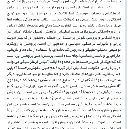
برجسته است. پارتیان با شیوه‌ای خاص حکومت می‌کردند و برخی از ایالت‌های
آن، مانند آدیابن، از استقلال نسبی برخوردار بودند. آدیابن، در غرب این
شاهنشاهی، به‌دلیل موقعیت استراتژیک خود در مرز بین دو امپراتوری
اشکانی و روم، نقش مهمی در تحولات سیاسی، نظامی و فرهنگی منطقه ایفا
می‌کرد. پژوهش حاضر به بررسی نقش‌برجسته‌های باقی‌مانده از ایالت آدیابن
در دورۀ اشکانی می‌پردازد. هدف اصلی این پژوهش، تحلیل جایگاه آدیابن در
دورۀ اشکانی و بررسی نقوش برجستۀ این منطقه به‌منظور درک بهتر هویت
پارتی و تأثیرات فرهنگی، سیاسی و مذهبی آن است. پژوهش با رویکرد
توصیفی، تحلیلی-تطبیقی و به روش کتابخانه‌ای، با استفاده از داده‌های تاریخی،
جغرافیایی و باستان‌شناسی انجام شده است. پرسش اصلی پژوهش این است
که کدام‌یک از نقش‌برجسته‌ها در محدودۀ ایالت آدیابن ازنظر سبکی می‌تواند
در بازۀ زمانی حکومت اشکانیان قرار گیرد؟ هم‌چنین، نقوش‌برجستۀ آدیابن
چه ارتباطی با هنر دوره‌های مختلف دارد و چه تفاوت‌ها و شباهت‌هایی با دیگر
مناطق تحت نفوذ اشکانیان دارد؟ نتایج مطالعات نشان می‌دهد که درمجموع
۱۳ نقش‌برجسته در مناطق: باتس-حریر، آمدیه، خنس-باویان، گلی زردک و
ربانا-مرقولی در محدودۀ آدیابن دورۀ اشکانی قابل‌بررسی است. این نقوش
تلفیقی از هنر پارتی با عناصر محلی (به‌ویژه هترا) و هلنیستی است و
بازتاب‌دهندۀ هویت فرهنگی و سیاسی حاکمان این منطقه است. هم‌چنین، این
نقوش نشان‌دهندۀ اهمیت آدیابن به‌عنوان یک منطقۀ مرزی کلیدی در دورۀ
اشکانی و تأثیرات متقابل هنری بین اشکانیان، روم و فرهنگ‌های محلی منطقه
است. در نقوش برجستۀ آدیابن، نقوش افراد لمیده و هم‌چنین نشانی از
تغییرات مذهبی به یهودیت و مسیحیت مشاهده نمی‌شود، بلکه سنت‌های