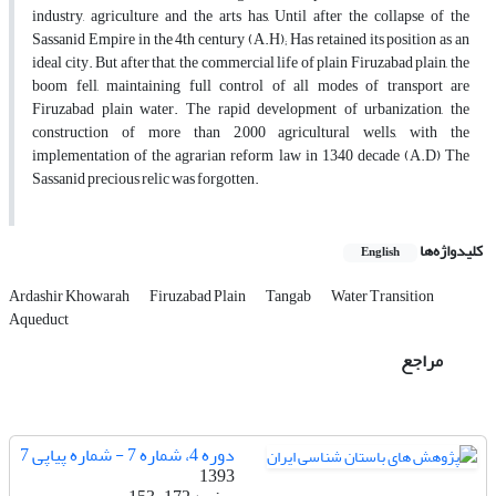
industry, agriculture and the arts has, Until after the collapse of the
Sassanid Empire in the 4th century (A.H); Has retained its position as an
ideal city. But after that, the commercial life of plain Firuzabad plain, the
boom fell, maintaining full control of all modes of transport are
Firuzabad plain water. The rapid development of urbanization, the
construction of more than 2,000 agricultural wells, with the
implementation of the agrarian reform law in 1340 decade (A.D) The
Sassanid precious relic was forgotten.
کلیدواژه‌ها
English
Ardashir Khowarah
Firuzabad Plain
Tangab
Water Transition
Aqueduct
مراجع
دوره 4، شماره 7 - شماره پیاپی 7
1393