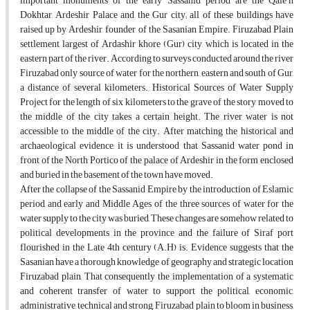
important monuments of the early Sassanid period are the Qale’h
Dokhtar, Ardeshir Palace and the Gur city; all of these buildings have
raised up by Ardeshir, founder of the Sasanian Empire. Firuzabad Plain
settlement largest of Ardashir khore (Gur) city, which is located in the
eastern part of the river. According to surveys conducted around the river
Firuzabad only source of water for the northern, eastern and south of Gur,
a distance of several kilometers. Historical Sources of Water Supply
Project for the length of six kilometers to the grave of the story moved to
the middle of the city takes a certain height. The river water is not
accessible to the middle of the city. After matching the historical and
archaeological evidence, it is understood that Sassanid water pond in
front of the North Portico of the palace of Ardeshir in the form enclosed
and buried in the basement of the town have moved.
After the collapse of the Sassanid Empire by the introduction of Eslamic
period and early and Middle Ages of the three sources of water for the
water supply to the city was buried, These changes are somehow related to
political developments in the province and the failure of Siraf port
flourished in the Late 4th century (A.H) is. Evidence suggests that the
Sasanian have a thorough knowledge of geography and strategic location
Firuzabad plain, That consequently the implementation of a systematic
and coherent transfer of water to support the political, economic,
administrative, technical and strong, Firuzabad plain to bloom in business,