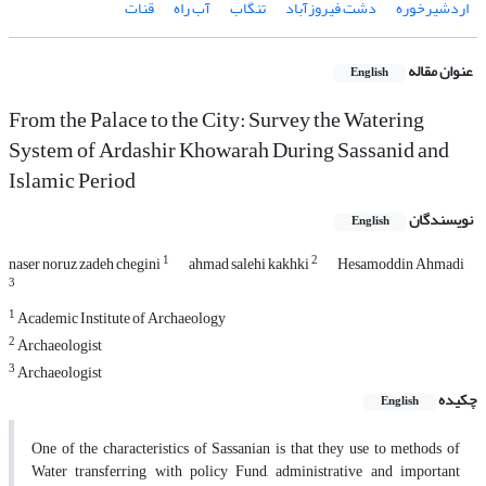
اردشیرخوره
دشت فیروزآباد
تنگاب
آب راه
قنات
عنوان مقاله
English
From the Palace to the City: Survey the Watering
System of Ardashir Khowarah During Sassanid and
Islamic Period
نویسندگان
English
1
2
naser noruz zadeh chegini
ahmad salehi kakhki
Hesamoddin Ahmadi
3
1
Academic Institute of Archaeology
2
Archaeologist
3
Archaeologist
چکیده
English
One of the characteristics of Sassanian is that they use to methods of
Water transferring with policy Fund, administrative and important