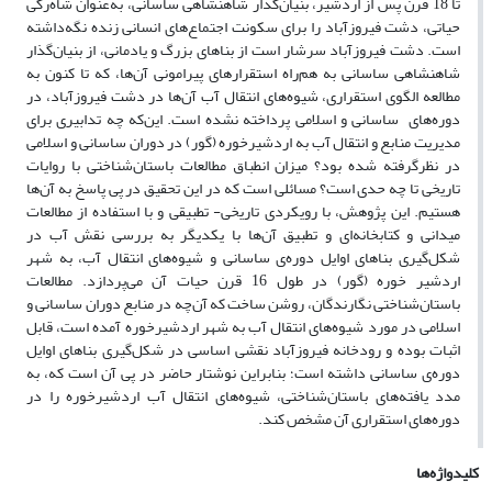
تا 18 قرن پس از اردشیر، بنیان‌گذار شاهنشاهی ساسانی، به‌عنوان شاه‌رگی
حیاتی، دشت فیروزآباد را برای سکونت اجتماع‌های انسانی زنده نگه‌داشته
است. دشت فیروزآباد سرشار است از بناهای بزرگ و یادمانی، از بنیان‌گذار
شاهنشاهی ساسانی به هم‌راه استقرارهای پیرامونی آن‌ها، که تا کنون به
مطالعه الگوی استقراری، شیوه‌های انتقال آب آن‌ها در دشت فیروزآباد، در
دوره‌های ساسانی و اسلامی پرداخته نشده است. این‌که چه تدابیری برای
مدیریت منابع و انتقال آب به اردشیرخوره (گور) در دوران ساسانی و اسلامی
در نظرگرفته شده بود؟ میزان انطباق مطالعات باستان‌شناختی با روایات
تاریخی تا چه حدی است؟ مسائلی است که در این تحقیق در پی پاسخ به آن‌ها
هستیم. این پژوهش، با رویکردی تاریخی- تطبیقی و با استفاده از مطالعات
میدانی و کتابخانه‌ای و تطبیق آن‌ها با یکدیگر به بررسی نقش آب در
شکل‌گیری بناهای اوایل دوره‌ی ساسانی و شیوه‌های انتقال آب، به شهر
اردشیر خوره (گور) در طول 16 قرن حیات آن می‌پردازد. مطالعات
باستان‌شناختی نگارندگان، روشن ساخت که آن‌چه در منابع دوران ساسانی و
اسلامی در مورد شیوه‌های انتقال آب به شهر اردشیرخوره آمده است، قابل
اثبات بوده و رودخانه فیروزآباد نقشی اساسی در شکل‌گیری بناهای اوایل
دوره‌ی ساسانی داشته است؛ بنابراین نوشتار حاضر در پی آن است که، به
مدد یافته‌های باستان‌شناختی، شیوه‌های انتقال آب اردشیرخوره را در
دوره‌های استقراری آن مشخص کند.
کلیدواژه‌ها