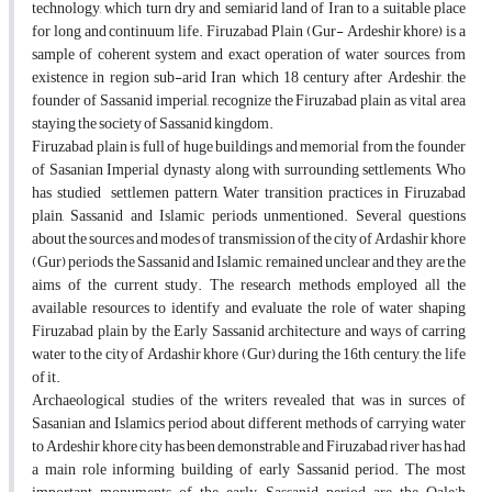
technology, which turn dry and semiarid land of Iran to a suitable place
for long and continuum life. Firuzabad Plain (Gur- Ardeshir khore) is a
sample of coherent system and exact operation of water sources, from
existence in region sub-arid Iran which 18 century after Ardeshir, the
founder of Sassanid imperial, recognize the Firuzabad plain as vital area
staying the society of Sassanid kingdom.
Firuzabad plain is full of huge buildings and memorial from the founder
of Sasanian Imperial dynasty along with surrounding settlements, Who
has studied settlemen pattern, Water transition practices in Firuzabad
plain, Sassanid and Islamic periods unmentioned. Several questions
about the sources and modes of transmission of the city of Ardashir khore
(Gur) periods the Sassanid and Islamic, remained unclear and they are the
aims of the current study. The research methods employed all the
available resources to identify and evaluate the role of water shaping
Firuzabad plain by the Early Sassanid architecture and ways of carring
water to the city of Ardashir khore (Gur) during the 16th century, the life
of it.
Archaeological studies of the writers revealed that was in surces of
Sasanian and Islamics period about different methods of carrying water
to Ardeshir khore city has been demonstrable and Firuzabad river has had
a main role informing building of early Sassanid period. The most