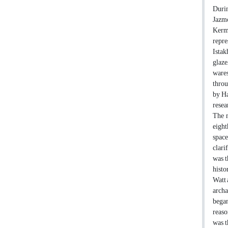
Durin
Jazmo
Kerma
repre
Istak
glaze
wares
throu
by Ha
resea
The m
eight
space
clari
was t
histo
Watt 
archa
began
reaso
was t