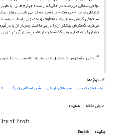
نواحی شمالی می‌رفت؛ در حالی‌که از سده چهارم هـ.ق. با تغیی
ارتباطی هرمز - جیرفت - بردسیر به نواحی شمالی رونق بیشتر
سلجوقی کرمان به جیرفت معطوف و به‌عنوان پایتخت زمستانی آ
می‌کرد، گسترش بیشتر آن را در پی داشت. پس از آن با درگیر‌ها
دوران قراختائیان رونق گذشته را بازیافت. پس از آن در دورا
[1]
. «شهر دقیانوس»؛ به دلیل نادرستی این انتساب به دقیانوس
کلیدواژه‌ها
توسعه و تخریب
شهرهای تاریخی
شهر اسلامی جیرفت
حو
عنوان مقاله
English
ity of Jiroft
چکیده
English