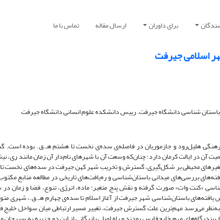
سندگان
برای داوران
ارسال مقاله
تماس با ما
ر اسلامی جیرفت
باستان شناسی دانشگاه جیرفت. رییس دانشکده علوم انسانی دانشگاه جیرفت
فرهنگی هلیل‌رود و جازموریان در فاصله‌ی سده‌ی نخست تا هشتم هـ.ق. بوده است. گس
یت آن در ایالت کرمان دارد؛ چنان‌که وسعت آن با شهرهای نام‌دار آن زمان مانند ری، نیش
تغیرهای محیطی بر شکل‌گیری، گسترش و تخریب شهر کهن جیرفت در سده‌های نخست تا
ته‌های بررسی‌های میدانی باستان‌شناسی و ره‌یافت‌های تاریخی در مطالعه منابع مکتوب
شناسی «کنت وات» صورت گرفته و نقش پنج متغیر: ماده، انرژی، تنوع، فضا و زمان در 
فته‌های باستان‌شناسی شهر جیرفت از آغاز اسلام تا سده‌ی چهارم هـ.ق.، شهری متو
 به‌نظر می‌رسد مهم‌ترین علت گسترش جیرفت، تغییر مسیر ارتباطی میان سواحل خلیج ف
 بندرگاه‌های مهم خلیج‌فارس بودند و راه اصلی بازرگانی از این دو جزیره به سیرجان