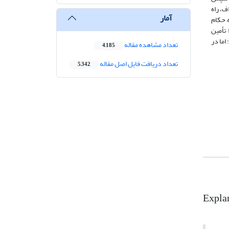
ف، راه
آمار
 حکام
 تأمین
اما در
تعداد مشاهده مقاله
4,185
تعداد دریافت فایل اصل مقاله
5,342
Explan