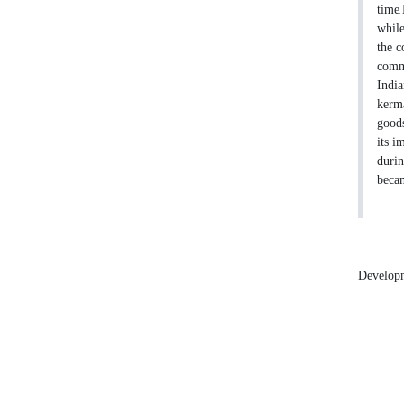
time,
while
the c
comme
India
kerma
goods
its i
durin
beca
Developm