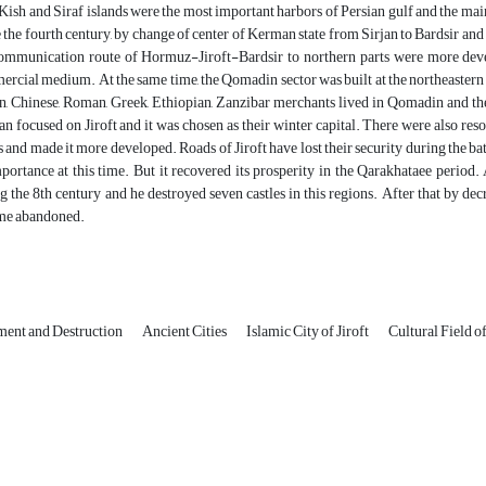
 Kish and Siraf islands were the most important harbors of Persian gulf and the ma
 the fourth century, by change of center of Kerman state from Sirjan to Bardsir an
ommunication route of Hormuz-Jiroft-Bardsir to northern parts were more deve
rcial medium. At the same time, the Qomadin sector was built at the northeastern m
n, Chinese, Roman, Greek, Ethiopian, Zanzibar merchants lived in Qomadin and they 
n focused on Jiroft and it was chosen as their winter capital. There were also re
 and made it more developed. Roads of Jiroft have lost their security during the bat
mportance at this time. But it recovered its prosperity in the Qarakhataee period
g the 8th century and he destroyed seven castles in this regions. After that by de
me abandoned.
ent and Destruction
Ancient Cities
Islamic City of Jiroft
Cultural Field o