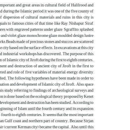
, important and great areas in cultural field of Halilrood and
d during the Islamic period, it was one of the five county of
dispersion of cultural materials and ruins in this city is
als to famous cities of that time like Ray, Nishapur, Siraf,
ares with engraved patterns under glaze, Sgraffito, splashed
and violet glaze, monochrome glaze, moulded design, lustre
rks, Beads made of precious stones and stuccos are scattered
city based on the surface effects. In excavations at this city
d industrial workshops has discovered. The purpose of this
f Islamic city of Jiroft during the first to eighth centuries.
 and destruction of ancient city of Jiroft in the first to
d and role of five variables of material, energy, diversity,
udied. The following hypotheses have been made in order to
mation and development of Islamic city of Jiroft. Also, space
is study referring to findings of archeological surveys and
on is done based on the ecological theory proposed by Kenet
n, development and destruction has been studied. According to
ginning of Islam until the fourth century and its expansion
o fourth to eighth centuries. It seems that the most important
n Gulf coast and northern part of country. Because Sirjan
ir (current Kerman city) became the capital. Also, until this