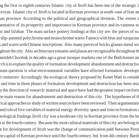
g the first to eighth centuries, Islamic city of Jiroft has been one of the strategic
riyan. Islamic city of Jiroft is located in Kerman province at south-east of Iran an
n province According to the political and geographical division. The extent of 
sentative of its prosperity and importance in Kerman province and its vastness equ
hr and Isfahan. The main surface pottery findings at this city are: the pieces of w
, slip-painted polychrome and monochrome wares, Faience with blue and turquoise 
, and wares with Chinese inscriptions. Also many pieces of bricks, glasses, metal wo
ghout the city. Also, architecture remains and plazas are recognizable throughout the 
mideh Choobak in decades ago a great mosque, markets, one of the Bath houses an
rch is to explain the quality of formation, development, abandonment and destruction o
ain question is what environmental variables have affected formation, development
h centuries? Accordingly, the ecological theory proposed by Kenet Watt is considere
 and time in three phases of formation, development and destruction has been st
fy the direction of research: material and space have had the greatest impact on for
he main reason for abandonment and destruction of this city. The hypotheses of th
rical approaches in study of written sources have been reviewed. Then argumentati
and role of five variables of material, energy, diversity, space and time in formatio
eological findings Jiroft city was a moderate city in Kerman province from the be
 in the fourth century. Because the most cultural materials of this city are belong t
n for development of Jiroft was the change of communication path between Persia
he capital of Kerman province until the fourth century; but, from 4th century, Bards