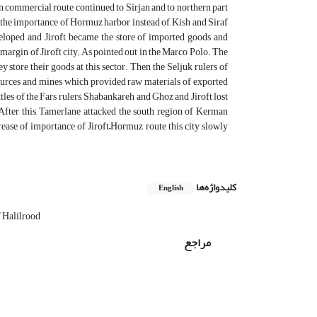
in commercial route continued to Sirjan and to northern part
d the importance of Hormuz harbor instead of, Kish and Siraf
loped and Jiroft became the store of imported goods and
argin of Jiroft city; As pointed out in the Marco Polo. The
store their goods at this sector. Then the Seljuk rulers of
sources and mines which provided raw materials of exported
tles of the Fars rulers, Shabankareh and Ghoz and Jiroft lost
. After this, Tamerlane attacked the south region of Kerman
crease of importance of Jiroft–Hormuz route this city slowly
کلیدواژه‌ها
English
f Halilrood
مراجع