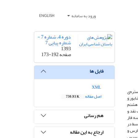
ورود به سامانه
ENGLISH
دوره 4، شماره 7 -
شماره پیاپی 7
1393
صفحه
173-192
فایل ها
XML
تره‌ی
اصل مقاله
730.93 K
ابور و
 هشتم
 نقد و
هم رسانی
سه فاز
سط در
ارس و
ارجاع به این مقاله
 و سپس