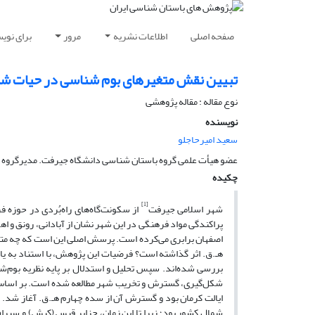
صفحه اصلی
اطلاعات نشریه
مرور
برای نوی
تبیین نقش متغیرهای بوم شناسی در حیات شه
نوع مقاله : مقاله پژوهشی
نویسنده
سعید امیرحاجلو
عضو هیأت علمی گروه باستان شناسی دانشگاه جیرفت. مدیرگروه 
چکیده
[1]
شهر اسلامی جیرفت
از سکونت‌گاه‌های راه‌بُردی در حوزه 
پراکندگی مواد فرهنگی در این شهر نشان از آبادانی، رونق و اهم
اصفهان برابری می‌کرده است. پرسش اصلی این است که چه م
هـ.ق. اثر گذاشته است؟ فرضیات این پژوهش، با استناد به یاف
بررسی شده‌‌اند. سپس تحلیل و استدلال بر پایه نظریه بو‌م‌
شکل‌گیری، گسترش و تخریب شهر مطالعه شده است. بر اساس یا
ایالت کرمان بود و گسترش آن از سده چهارم هـ.ق. آغاز شد.
شمال کشور بود؛ زیرا تا این زمان، جزایر قیس (کیش) و سیراف