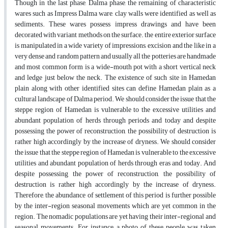
Though in the last phase, Dalma phase, the remaining of characteristic
wares such as Impress Dalma ware, clay walls were identified as well as
sediments. These wares possess impress drawings and have been
decorated with variant methods on the surface. the entire exterior surface
is manipulated in a wide variety of impressions, excision and the like in a
very dense and random pattern and usually all the potteries are handmade
and most common form is a wide-mouth pot with a short vertical neck
and ledge just below the neck. The existence of such site in Hamedan
plain along with other identified sites can define Hamedan plain as a
cultural landscape of Dalma period. We should consider the issue that the
steppe region of Hamedan is vulnerable to the excessive utilities and
abundant population of herds through periods and today and despite
possessing the power of reconstruction, the possibility of destruction is
rather high accordingly by the increase of dryness. We should consider
the issue that the steppe region of Hamedan is vulnerable to the excessive
utilities and abundant population of herds through eras and today. And
despite possessing the power of reconstruction, the possibility of
destruction is rather high accordingly by the increase of dryness.
Therefore, the abundance of settlement of this period is further possible
by the inter-region seasonal movements which are yet common in the
region. The nomadic populations are yet having their inter-regional and
seasonal movements. For instance, a photo of these people was taken