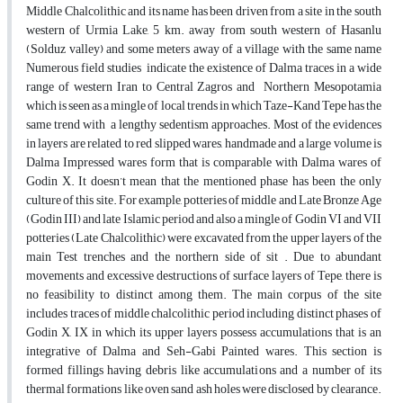
Middle Chalcolithic and its name has been driven from a site in the south
western of Urmia Lake, 5 km. away from south western of Hasanlu
(Solduz valley) and some meters away of a village with the same name
Numerous field studies indicate the existence of Dalma traces in a wide
range of western Iran to Central Zagros and Northern Mesopotamia
which is seen as a mingle of local trends in which Taze-Kand Tepe has the
same trend with a lengthy sedentism approaches. Most of the evidences
in layers are related to red slipped wares, handmade and a large volume is
Dalma Impressed wares form that is comparable with Dalma wares of
Godin X. It doesn’t mean that the mentioned phase has been the only
culture of this site. For example, potteries of middle and Late Bronze Age
(Godin III) and late Islamic period and also a mingle of Godin VI and VII
potteries (Late Chalcolithic) were excavated from the upper layers of the
main Test trenches and the northern side of sit . Due to abundant
movements and excessive destructions of surface layers of Tepe, there is
no feasibility to distinct among them. The main corpus of the site
includes traces of middle chalcolithic period including distinct phases of
Godin X, IX in which its upper layers possess accumulations that is an
integrative of Dalma and Seh-Gabi Painted wares. This section is
formed fillings having debris like accumulations and a number of its
thermal formations like oven sand ash holes were disclosed by clearance.