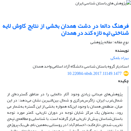
فرهنگ دالما در دشت همدان بخشی از نتایج کاوش لایه
شناختی تپه تازه کند در همدان
نوع مقاله : مقاله پژوهشی
نویسنده
بهزاد بلمکی
استادیار گروه باستان شناسی دانشگاه آزاد اسلامی واحد همدان
10.22084/nbsh.2017.11149.1477
چکیده
پژوهش‌های میدانی زیادی وجود آثار دالمایی را در مناطق گسترده‌ای از
شمال‌غرب ایران، زاگرس‌مرکزی و شمال بین‌النهرین نشان می‌دهد؛ در این
میان، منطقه‌ی همدان با وجود این‌که همواره بخشی از این گستره به‌شمار می
رود، به‌عنوان یک مرکز شایان توجه در دوران تاریخی، کمتر مورد توجه
باستان‌شناسان پیش از تاریخی قرار گرفته است. با شناسایی و مطالعه‌ی تپه‌ی
تخریب شده‌ی «تازه‌کند» (حسام آباد) در روستایی به‌همین نام، طی یک پروژه‌ی
لایه‌شناختی با پنج گمانه‌ی آزمایشی و همچنین سایر محوطه‌های دالمایی