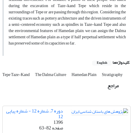
during the excavation of Taze-kand Tepe which reside in the
surroundings of Tepe or are passing through this region. Considering the
existing traces such as pottery architecture and the driven instruments of
a semi-centered economy such as spindles in Taze-kand Tepe and also
the environmental features of Hamedan plain, we can assign the Dalma
settlement of Hamedan plain as a type if half perpetual settlement which
has preserved some of its capacities so far.
کلیدواژه‌ها
English
Tepe Taze-Kand
The Dalma Culture
Hamedan Plain
Stratigraphy
مراجع
دوره 7، شماره 12 - شماره پیاپی
12
1396
صفحه
63-82