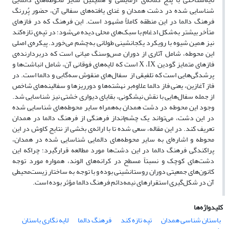
شناسایی شده در دشت همدان و غنای یافته‌های سفالی آن‌، حضور پُررنگ
فرهنگ دالما در این منطقه کاملاً مشهود است. این فرهنگ که در فازهای
متأخر بیشتر به‌شکل ادغام با سبک‌های محلی دیده می‌شود؛ در تپه‌ی تازه‌کند
نیز همین شیوه با رویکرد یکجانشینی طولانی به‌چشم می‌خورد. پیکره‌ی اصلی
این محوطه، شامل آثاری از دوران مس‌و‌سنگ میانی است که دربردارنده‌ی
فازهای متمایز گودین X ،IX است که لایه‌های فوقانی آن، شامل انباشت‌ها و
پرشدگی‌هایی است که تلفیقی از سفال‌های منقوش سه‌گابی و دالما است. در
فاز آغازین، یعنی فاز دالما علاوه‌بر نهشته‌ها و دورریزها و سفالینه‌های شاخص
از جمله سفال‌هایی با نقش نیشگونی، بقایای دیواری خشتی نیز شناسایی شد.
وجود این محوطه در دشت همدان به‌همراه سایر محوطه‌های شناسایی شده
در این دشت، می‌تواند یک چشم‌انداز فرهنگی از فرهنگ دالما در همدان
تعریف کند. در این مقاله، سعی شده تا با ارائه‌ی بخشی از نتایج کاوش در این
محوطه و اشاره‌ای به سایر محوطه‌های دالمایی شناسایی شده در همدان،
پراکندگی فرهنگ دالما در این دشت‌ها مورد مطالعه قرارگیرد؛ چراکه این
دشت‌های کوچک و نسبتاً مسطح در کرانه‌های الوند، همواره مورد توجه
کانون‌های جمعیتی دوران روستانشینی بوده و با توجه به ساختار زیست‌محیطی
آن در شکل‌گیری استقرارهای نیمه‌دائم فرهنگ دالما مؤثر بوده است.
کلیدواژه‌ها
باستان شناسی همدان
تپه تازه کند
فرهنگ دالما
لایه نگاری باستان