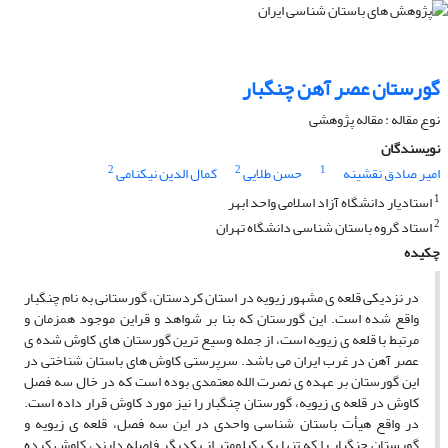
گورستان عصر آهن چنگبار
نوع مقاله : مقاله پژوهشی
نویسندگان
2
2
1
امیر صادق نقشینه
حسن طلایی
کمال الدین نیکنامی
1
استادیار دانشگاه آزاد اسلامی واحد ابهر
2
استاد گروه باستان شناسی دانشگاه تهران
چکیده
در نزدیکی قلعه ی مشهور زیویه در استان کردستان، گورستانی به نام چنگبار
واقع شده است. این گورستان که بنا بر شواهد و قراین موجود همزمان و
مرتبط با قلعه ی زیویه است، از جمله وسیع ترین گورستان های کاوش شده ی
عصر آهن در غرب ایران می باشد. سرپرستی کاوش های باستان شناختی در
این گورستان بر عهده ی نصرت الله معتمدی بوده است که در خال سه فصل
کاوش در قلعه ی زیویه، گورستان چنگبار را نیز مورد کاوش قرار داده است.
در واقع هیأت باستان شناسی واحدی در این سه فصل، قلعه ی زیویه و
گورستان چنگبار را که تنها یک کیلومتر از یکدیگر فاصله دارند، کاوش کرده