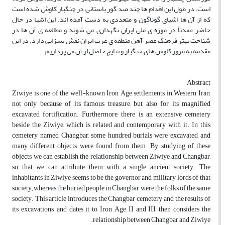
است. در طول این اقدام ها چند صد گور باستانی در چنگبار کاوش شده است
که از آن ها اشیای گوناگون و متعددی به دست آمده اند. این اشیا در حال
حاضر عمدتاً در موزه ی ملی ایران نگهداری می شوند و مطالعه ی آن ها در
شناخت بهتر فرهنگ عصر آهن منطقه ی غرب ایران نقش بسزایی دارد. در این
مقدمه به مرور کاوش های چنگبار و نتایج حاصل از آن می پردازیم.
Abstract
Ziwiye is one of the well-known Iron Age settlements in Western Iran,
not only because of its famous treasure, but also for its magnified
excavated fortification. Furthermore, there is an extensive cemetery
beside the Ziwiye, which is related and contemporary with it. In this
cemetery, named Changbar, some hundred burials were excavated, and
many different objects were found from them. By studying of these
objects, we can establish the relationship between Ziwiye and Changbar,
so that we can attribute them with a single ancient society. The
inhabitants in Ziwiye seems to be the governor and military lords of that
society; whereas the buried people in Changbar were the folks of the same
society. This article introduces the Changbar cemetery and the results of
its excavations, and dates it to Iron Age II and III, then considers the
relationship between Changbar and Ziwiye.