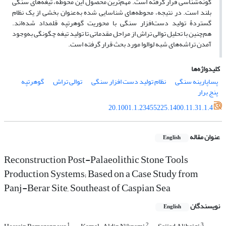
گونه‌شناسی قرار گرفته است. مهم‌ترین محصول این محوطه، تیغه‌های سنگی
بلند است. در نتیجه، محوطه‌های شناسایی شده به‌عنوان بخشی از یک نظام
گستردۀ تولید دست‌افزار سنگی با محوریت گوهرتپه قلمداد شده‌اند.
هم‌چنین با تحلیل توالی‌ تراش از مراحل مقدماتی تا تولید تیغه چگونگی به‌وجود
آمدن تراشه‌های شبه لوالوا مورد بحث قرار گرفته است.
کلیدواژه‌ها
پساپارینه سنگی
نظام تولید دست افزار سنگی
توالی تراش
گوهرتپه
پنج برار
20.1001.1.23455225.1400.11.31.1.4
عنوان مقاله
English
Reconstruction Post-Palaeolithic Stone Tools
Production Systems; Based on a Case Study from
Panj-Berar Site, Southeast of Caspian Sea
نویسندگان
English
1
2
3