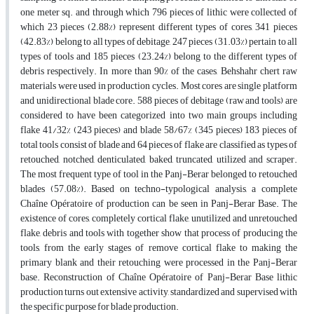
one meter sq. and through which 796 pieces of lithic were collected of
which 23 pieces (2.88%) represent different types of cores, 341 pieces
(42.83%) belong to all types of debitage, 247 pieces (31.03%) pertain to all
types of tools and 185 pieces (23.24%) belong to the different types of
debris respectively. In more than 90% of the cases, Behshahr chert raw
materials were used in production cycles. Most cores are single platform
and unidirectional blade core. 588 pieces of debitage (raw and tools) are
considered to have been categorized into two main groups including
flake 41/32% (243 pieces) and blade 58/67% (345 pieces) 183 pieces of
total tools consist of blade and 64 pieces of flake are classified as types of
retouched, notched, denticulated, baked, truncated, utilized and scraper.
The most frequent type of tool in the Panj-Berar belonged to retouched
blades (57.08%). Based on techno-typological analysis, a complete
Chaîne Opératoire of production can be seen in Panj-Berar Base. The
existence of cores, completely cortical flake, unutilized and unretouched
flake, debris and tools with together show that process of producing the
tools, from the early stages of remove cortical flake to making the
primary blank and their retouching were processed in the Panj-Berar
base. Reconstruction of Chaîne Opératoire of Panj-Berar Base lithic
production turns out extensive activity, standardized and supervised with
the specific purpose for blade production.