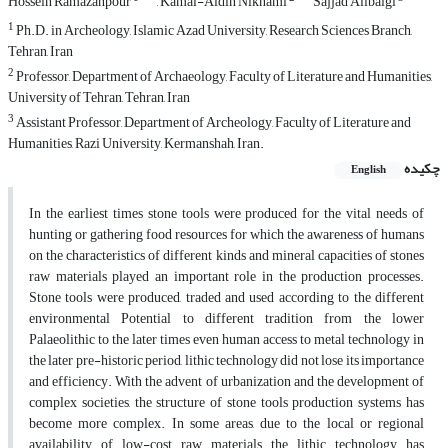
Hossein Ramazanpour
, Kamal-Aldin Niknami
Sajjad Alibaigi
1
Ph.D. in Archeology, Islamic Azad University, Research Sciences Branch,
Tehran, Iran
2
Professor, Department of Archaeology, Faculty of Literature and Humanities,
University of Tehran, Tehran, Iran
3
Assistant Professor, Department of Archeology, Faculty of Literature and
Humanities, Razi University, Kermanshah, Iran.
چکیده
English
In the earliest times stone tools were produced for the vital needs of
hunting or gathering food resources for which the awareness of humans
on the characteristics of different kinds and mineral capacities of stones
raw materials played an important role in the production processes.
Stone tools were produced, traded and used according to the different
environmental Potential to different tradition from the lower
Palaeolithic to the later times even human access to metal technology in
the later pre-historic period, lithic technology did not lose its importance
and efficiency. With the advent of urbanization and the development of
complex societies, the structure of stone tools production systems has
become more complex. In some areas, due to the local or regional
availability of low-cost raw materials, the lithic technology has