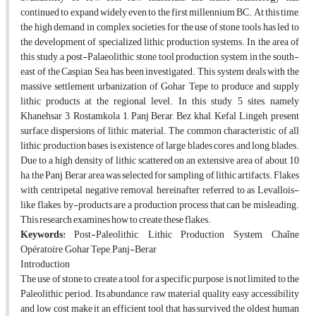
continued to expand widely even to the first millennium BC. At this time,
the high demand in complex societies for the use of stone tools has led to
the development of specialized lithic production systems. In the area of
this study, a post-Palaeolithic stone tool production system in the south-
east of the Caspian Sea has been investigated. This system deals with the
massive settlement urbanization of Gohar Tepe to produce and supply
lithic products at the regional level. In this study, 5 sites, namely
Khanehsar 3, Rostamkola 1, Panj Berar, Bez khal, Kefal Lingeh, present
surface dispersions of lithic material. The common characteristic of all
lithic production bases is existence of large blades cores and long blades.
Due to a high density of lithic scattered on an extensive area of about 10
ha, the Panj Berar area was selected for sampling of lithic artifacts. Flakes
with centripetal negative removal, hereinafter referred to as Levallois-
like flakes, by-products are a production process that can be misleading.
This research examines how to create these flakes.
Keywords:
Post-Paleolithic, Lithic Production System, Chaîne
Opératoire, Gohar Tepe, Panj-Berar
Introduction
The use of stone to create a tool for a specific purpose is not limited to the
Paleolithic period. Its abundance, raw material quality, easy accessibility
and low cost make it an efficient tool that has survived the oldest human