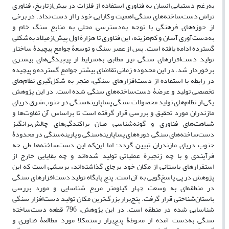
به‌رغم دستیابی انسان به فناوری استفاده از فلزات در پیش‌ازتاریخ، فناوری
تراش دست‌ساخته‌های سنگی اهمیت و کارایی خود را از دست نداد. در برخی
از حوزه‌های فرهنگی با توجه به‌دسترسی محلی به منابع سنگ خام و
به‌دست‌آوری آسان و کم‌هزینه، این فناوری تا هزارۀ اول پیش‌ازمیلاد به‌شکلی
گسترده ادامه یافته است. پس از عصر سنگ و توسعۀ جوامع پیچیدۀ ساختار
تولید دست‌افزار‌های سنگی نیز مطابق به‌شرایط از پیچیدگی‌های بیشتری
برخوردار شد. در این محدوده زمانی تقاضای بیشتر جوامع گسترده و پیچیده
در رابطه با استفاده از دست‌افزار‌های سنگی، منجر به شکل‌گیری نظام‌‌های
تخصصی تولید و عرضۀ دست‌ساخته‌های سنگی شده است. در این پژوهش
یکی از نظام‌های تولید محصولات سنگی پساپارینه‌سنگی در جنوب‌شرق دریای
مازندران مورد تحقیق و بررسی قرار گرفته‌ است تا براساس آن تفاوت‌ها و
شباهت‌های فناوری و گونه‌شناسی میان پراکندگی‌های چالش‌برانگیز
دست‌ساخته‌‌های سنگی دوره‌های پساپارینه‌سنگی و پارینه‌سنگی در محدودۀ
جنوب دریای مازندران تبیین گردد؛ اما این‌که این دست‌ساخته‌ها طی چه
فرآیندی و با چه زنجیرۀ عملیاتی تولید شده‌اند و چه بقایایی خارج از
استقرارهای باستانی از مکان خود برجای گذاشته‌اند، پرسشی است که این
پژوهش در پی پاسخ‌گویی به آن است. پنج پایگاه تولید دست‌افزارهای سنگی
در منطقه‌ای به وسعت چهار کیلومتر مربع شناسایی و مورد بررسی
باستان‌شناختی قرار گرفت. پنج‌برار بزرگ‌ترین مکان تولید دست‌افزار سنگی
شناسایی شده در منطقه است. در این پژوهش، 796 قطعه دست‌ساخته‌
سنگی به‌دست ‌آمده از محوطۀ پنج‌برار رستمکلا مورد مطالعۀ فناوری و