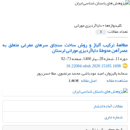
کلیدواژه‌ها =
دایاآردیزی مورانی
تعداد مقالات:
1
مطالعۀ ترکیب آلیاژ و روش ساخت سنجاق سرهای مفرغی متعلق به
عصرآهن محوطۀ دایاآردیزی مورانی لرستان
دوره 11، شماره 28، بهار 1400، صفحه
73-92
10.22084/nbsh.2020.15185.1698
سمانه پالیزوان، امید عودباشی، محمد مرتضوی، عطا حسن پور
مشاهده مقاله
اصل مقاله
1.46 M
مقالات آماده انتشار
شماره جاری
شماره‌های پیشین نشریه