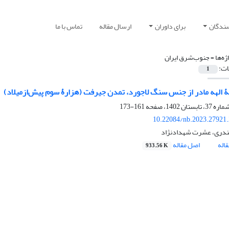
سندگان
برای داوران
ارسال مقاله
تماس با ما
ژه‌ها =
جنوب‌شرق ایران
ات:
1
الهه مادر از جنس سنگ لاجورد، تمدن جیرفت (هزارۀ سوم پیش‌ازمیلاد)
161-173
10.22084/nb.2023.27921
ندری، عشرت شهدادنژاد
اله
اصل مقاله
933.56 K