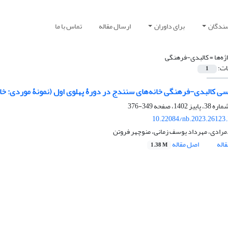
سندگان
برای داوران
ارسال مقاله
تماس با ما
ژه‌ها =
کالبدی-فرهنگی
ات:
1
سی کالبدی-فرهنگی خانه‌های سنندج در دورۀ پهلوی اول (نمونۀ موردی: خا
349-376
10.22084/nb.2023.26123
مرادی، مهرداد یوسف زمانی، منوچهر فروتن
اله
اصل مقاله
1.38 M