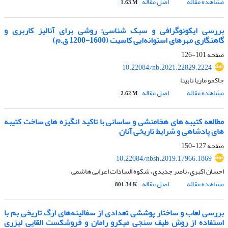
مشاهده مقاله
اصل مقاله
1.63 M
بررسی ایکونوگرافی و سبک شناسی: روشی برای آنالیز کاربری و
گاهنگاری مهرهای استوانه‌ایی کاسیت (1600-1200 ق.م)
صفحه
101-126
10.22084/nb.2021.22829.2224
جاکمو ماریا تابیتا
مشاهده مقاله
اصل مقاله
2.62 M
مطالعه کتیبه های هخامنشی و ساسانی با تاکید انگیزه های ساخت کتیبه
های پادشاهی و شرایط تاریخی آنان
صفحه
127-150
10.22084/nbsh.2019.17966.1869
احسان اکبری، ناصر جدیدی، شکوه السادات اعرابی هاشمی
مشاهده مقاله
اصل مقاله
801.34 K
بررسی لعاب و ساختار پوششی تعدادی از سفالینه‌های ارگ تاریخی بم با
استفاده از روش طیف سنجی میکرو رامان و فروشکست القایی لیزری