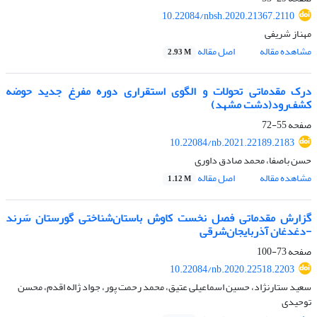
10.22084/nbsh.2020.21367.2110
مهناز شریفی
مشاهده مقاله
اصل مقاله
2.93 M
درک مقدماتی تحولات و الگوی استقراری دوره مفرغ جدید حوضه
کشف‌رود(دشت مشهد)
صفحه
55-72
10.22084/nb.2021.22189.2183
حسن باصفا، محمد صادق داوری
مشاهده مقاله
اصل مقاله
1.12 M
گزارش مقدماتی فصل نخست کاوش باستان‌شناختی گورستان سَرند
-دغدغان آذربایجان‌شرقی
صفحه
73-100
10.22084/nb.2020.22518.2203
سعید ستارنژاد، حسین اسماعیلی عتیق، محمد رحمت پور، جواد ژاله اقدم، محسن
توحیدی