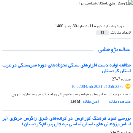
دوره و شماره:
دوره 11، شماره 30، پاییز 1400
تعداد مقالات:
12
مقاله پژوهشی
مطالعه اولیه دست افزارهای سنگی محوطه‌های دوره مس‌سنگی در غرب
استان کردستان
صفحه
7-27
10.22084/nb.2021.21056.2278
حمید حریریان، عباس مترجم، امیر ساعدموچشی، زاهد کریمی، سلمان خسروی
مشاهده مقاله
اصل مقاله
1.06 M
بررسی نفوذ فرهنگ کوراارس در کرانه‌های شرق زاگرس مرکزی (بر
اساس پژوهش های باستان‌شناسی تپه چال پیرتاج،کردستان)
صفحه
29-53