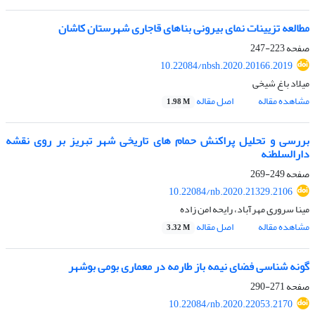
مطالعه تزیینات نمای بیرونی بناهای قاجاری شهرستان کاشان
صفحه
223-247
10.22084/nbsh.2020.20166.2019
میلاد باغ شیخی
مشاهده مقاله
اصل مقاله
1.98 M
بررسی و تحلیل پراکنش حمام های تاریخی شهر تبریز بر روی نقشه
دارالسلطنه
صفحه
249-269
10.22084/nb.2020.21329.2106
مینا سروری مهرآباد، رایحه امن زاده
مشاهده مقاله
اصل مقاله
3.32 M
گونه شناسی فضای نیمه باز طارمه در معماری بومی بوشهر
صفحه
271-290
10.22084/nb.2020.22053.2170